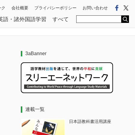
Faceb
Tw
ーク
会社概要
プライバシーポリシー
お問い合わせ
英語・諸外国語学習
すべて
3aBanner
連載一覧
日本語教科書活用講座