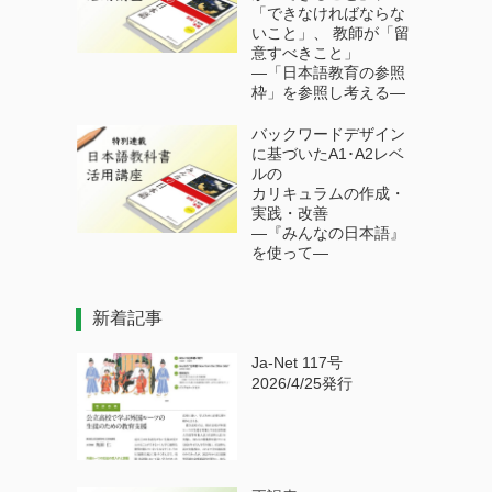
「できなければならな
いこと」、 教師が「留
意すべきこと」
―「日本語教育の参照
枠」を参照し考える―
バックワードデザイン
に基づいたA1･A2レベ
ルの
カリキュラムの作成・
実践・改善
―『みんなの日本語』
を使って―
新着記事
Ja-Net 117号
2026/4/25発行