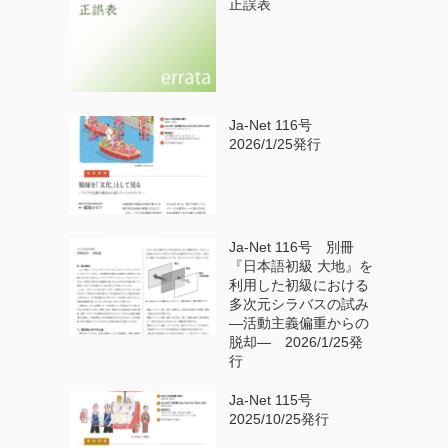
正誤表
Ja-Net 116号
2026/1/25発行
Ja-Net 116号 別冊
『日本語初級 大地』を
利用した初級における
多次元シラバスの試み
—活動主義偏重からの
脱却— 2026/1/25発
行
Ja-Net 115号
2025/10/25発行