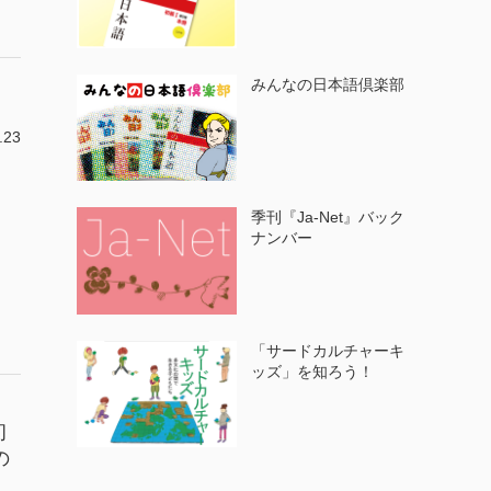
みんなの日本語倶楽部
.23
季刊『Ja-Net』バック
ナンバー
「サードカルチャーキ
ッズ」を知ろう！
初
の