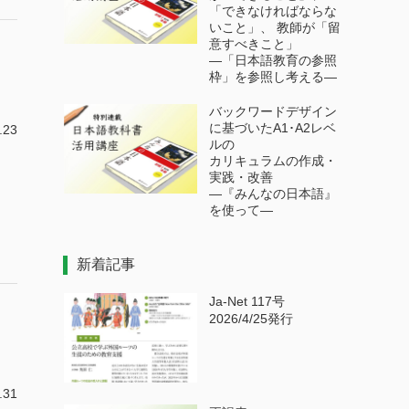
「できなければならな
いこと」、 教師が「留
意すべきこと」
―「日本語教育の参照
た
枠」を参照し考える―
バックワードデザイン
に基づいたA1･A2レベ
.23
ルの
カリキュラムの作成・
実践・改善
―『みんなの日本語』
を使って―
新着記事
Ja-Net 117号
2026/4/25発行
.31