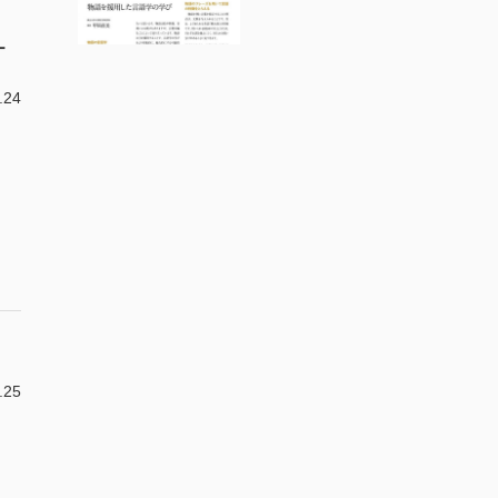
ー
.24
.25