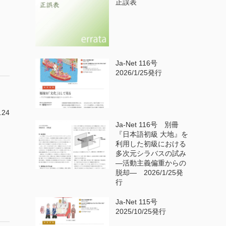
正誤表
Ja-Net 116号
2026/1/25発行
.24
Ja-Net 116号 別冊
『日本語初級 大地』を
利用した初級における
多次元シラバスの試み
—活動主義偏重からの
脱却— 2026/1/25発
行
Ja-Net 115号
2025/10/25発行