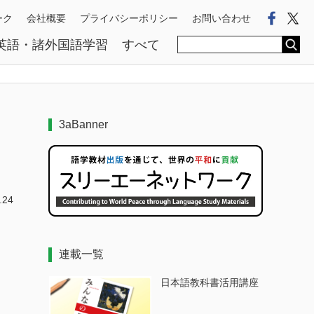
Faceb
Tw
ーク
会社概要
プライバシーポリシー
お問い合わせ
英語・諸外国語学習
すべて
3aBanner
.24
連載一覧
日本語教科書活用講座