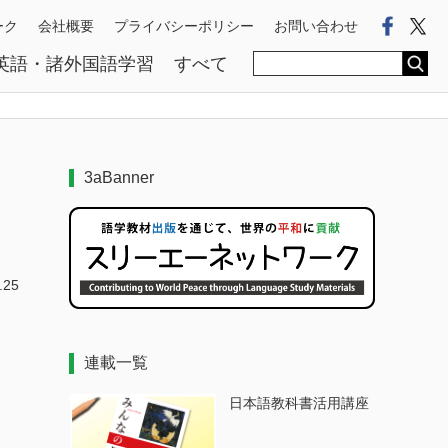
Faceb
Tw
ーク
会社概要
プライバシーポリシー
お問い合わせ
英語・諸外国語学習
すべて
3aBanner
.25
連載一覧
日本語教科書活用講座