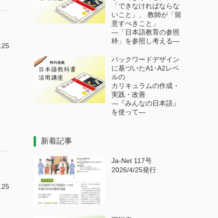
「できなければならな
いこと」、 教師が「留
意すべきこと」
―「日本語教育の参照
枠」を参照し考える―
.25
バックワードデザイン
に基づいたA1･A2レベ
ルの
カリキュラムの作成・
実践・改善
―『みんなの日本語』
を使って―
新着記事
Ja-Net 117号
2026/4/25発行
.25