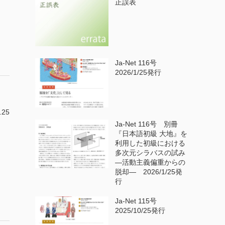
正誤表
Ja-Net 116号
2026/1/25発行
.25
Ja-Net 116号 別冊
『日本語初級 大地』を
利用した初級における
多次元シラバスの試み
—活動主義偏重からの
脱却— 2026/1/25発
行
Ja-Net 115号
2025/10/25発行