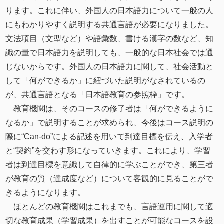
ります。これに伴い、外国人の日本語力について一般の人
にもわかりやすく説明する共通言語が必要になりました。
文法項目（文型など）や語彙数、書ける漢字の数など、知
識の量で日本語力を説明しても、一般的な日本社会では通
じないからです。外国人の日本語力に関して、社会活動と
して「何ができるか」に紐づいた説明がなされているの
が、共通言語となる「日本語教育の参照枠」です。
教育機関は、そのコースの修了者は「何ができるように
なるか」で説明することが求められ、今後はコース説明の
際に“Can-do”による記述を用いて到達目標を伝え、入学者
と“契約”を交わす形になっていきます。これにより、学習
者は到達目標を意識して自律的に学ぶことができ、第三者
が教育の質（達成度など）について客観的に見ることがで
きるようになります。
ほとんどの教育機関はこれまでも、言語運用に関して適
切な教育成果（学習成果）を出すことが可能なコースを設