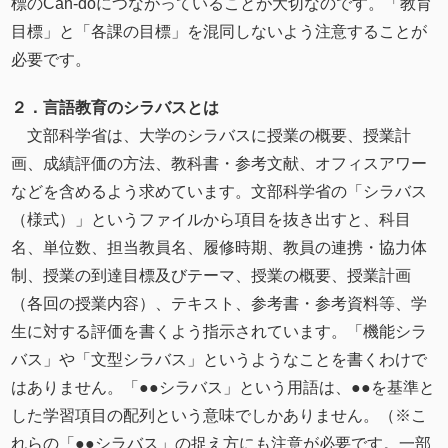
標のCan-doにつながっていることが大切なのです。「教育
目標」と「各課の目標」を混同しないよう注意することが
必要です。
２．言語教育のシラバスとは
⽂部科学省は、大学のシラバスに授業の概要、授業計
画、成績評価の⽅法、教科書・参考⽂献、オフィスアワー
などを含めるよう求めています。文部科学省の「シラバス
（様式）」というファイルから項目を抜き出すと、科目
名、単位数、担当教員名、履修時期、教員の連携・協力体
制、授業の到達目標及びテーマ、授業の概要、授業計画
（各回の授業内容）、テキスト、参考書・参考資料等、学
生に対する評価を書くよう指示されています。「機能シラ
バス」や「文型シラバス」というようなことを書くわけで
はありません。「●●シラバス」という用語は、●●を基準と
した学習項目の配列という意味でしかありません。（※こ
れらの「●●シラバス」の捉え方にも注意が必要です。一部