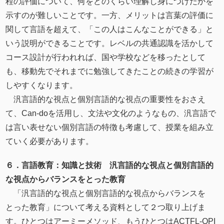
程の評価について、何をどのくらい理解し身につけたかを
示すのが難しいことです。一方、メリットは言葉の評価に
関して言語を超えて、「この人はこんなことができる」と
いう説明ができることです。レベルの共通認識を活かして
コース設計が行われれば、国や学校などを移ったとして
も、移動先でそれまでに勉強してきたことの続きの学習が
しやすくなります。
汎言語的な視点と個別言語的な視点の重要性をおさえ
て、Can-doを活用し、文法や文化のようなもの、汎言語で
は言い表せない個別言語の特徴も考慮して、授業を組み立
ていく必要があります。
６．言語教育：知識と技術 汎言語的な視点と個別言語的
な視点からバランスをとった教育
「汎言語的な視点と個別言語的な視点からバランスを
とった教育」について考える資料として２つ取り上げま
す。ひとつはアーミーメソッド、もうひとつはACTFL-OPI