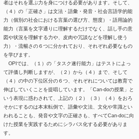
者はそれを選ぶ力を身につける必要があります。そして、
（４）の「正確さ」は文法・語彙・発音・社会言語学的能
力（個別の社会における言葉の選び方、態度）・語用論的
能力（言葉を文字通りに理解するだけでなく、話し手の意
図や状況を理解する力や、皮肉や冗談などを理解し使う
⼒）・流暢さの６つに分かれており、それぞれ必要なもの
を学びます。
OPIでは、（１）の「タスク遂行能力」はテストによっ
て評価し判断しますが、（２）から（４）まで、そして
（４）の中の下位区分の６つ、それぞれについては教育で
伸ばしていくことを提唱しています。「Can-doの授業」と
いう表現に惑わされて、上記の（２）（３）（４）をおろ
そかにするのは本末転倒で、語彙や文法、文化や常識とい
われることも、発⾳や文字の正確さも、すべてCan-doに向
けた授業を実践するためにシラバス化する必要がありま
す。