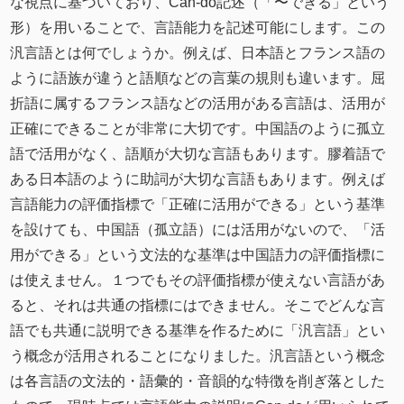
な視点に基づいており、Can-do記述（「〜できる」という
形）を⽤いることで、⾔語能⼒を記述可能にします。この
汎言語とは何でしょうか。例えば、日本語とフランス語の
ように語族が違うと語順などの言葉の規則も違います。屈
折語に属するフランス語などの活用がある言語は、活用が
正確にできることが非常に大切です。中国語のように孤立
語で活用がなく、語順が大切な言語もあります。膠着語で
ある日本語のように助詞が大切な言語もあります。例えば
言語能力の評価指標で「正確に活用ができる」という基準
を設けても、中国語（孤立語）には活用がないので、「活
用ができる」という文法的な基準は中国語力の評価指標に
は使えません。１つでもその評価指標が使えない言語があ
ると、それは共通の指標にはできません。そこでどんな言
語でも共通に説明できる基準を作るために「汎言語」とい
う概念が活用されることになりました。汎言語という概念
は各言語の文法的・語彙的・音韻的な特徴を削ぎ落とした