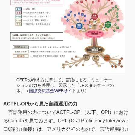
CEFRの考え方に準じて、言語によるコミュニケー
ションの力を整理し、図示した「JFスタンダードの
木」（
国際交流基金WEBサイト
より）
ACTFL-OPIから⾒た⾔語運⽤の⼒
言語運用の力についてACTFL-OPI（以下、OPI）におけ
るCan-doを見てみます。OPI（Oral Proficiency Interview：
⼝頭能⼒⾯接）は、アメリカ発祥のもので、言語運⽤能⼒