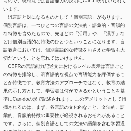
もので、現時点では言語能力の説明にCan-doが用いられて
います。
汎言語と対になるものとして「個別言語」があります。
個別言語は、一つひとつの言語の文法的・語彙的・音韻的
な特徴を含めたもので、先ほどの「活用」や、「漢字」な
どは個別言語的な特徴のひとつということになります。言
語教育においては、個別言語的な特徴をおさえた学習も大
切だということを忘れてはいけません。
CEFRの言語能力記述文におけるレベル表示は言語ごと
の特徴を排除し、汎言語的な視点で言語能力を評価するこ
とが特徴です。教育方法のアプローチではなく、教育の結
果の示し方として、学習者は何ができるかということを基
準にCan-doの形で記述されます。このデメリットとして指
摘されるのは、まず、各言語の文化的なこと、文法的、語
彙的、音韻的特徴の重要性が軽視されるおそれがあること
です。さらに、個別言語としての文法や語彙を含む学習過