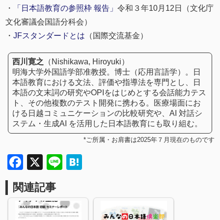
・
「日本語教育の参照枠 報告」
令和３年10月12日（文化庁
文化審議会国語分科会）
・
JFスタンダードとは
（国際交流基金）
西川寛之
（Nishikawa, Hiroyuki）
明海大学外国語学部准教授。博士（応用言語学）。日
本語教育における文法、評価や指導法を専門とし、日
本語の文末詞の研究やOPIをはじめとする会話能力テス
ト、その他複数のテスト開発に携わる。医療場面にお
ける日越コミュニケーションの比較研究や、AI 対話シ
ステム・生成AI を活用した日本語教育にも取り組む。
*ご所属・お肩書は2025年７月現在のものです
Facebook
X
Line
Hatena
関連記事