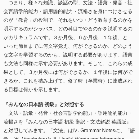
つまり、様々な知識、談話の型、文法・語彙・発⾳・社
会言語学的能力・語用論的能力・流暢さを⾝につけさせる
のが「教育」の役割で、それをいつ・どう教育するのかを
明示するのがシラバス、どの科目でやるのかを説明するの
がカリキュラムです。３か月後、６か月後、１年後、と
いった節目までに何文字覚え、何ができるのか、どのよう
な文字を学習するのかも、説明する必要があります。語彙
も文法も同様に示す必要があります。そして、これらの成
果として、３か月後には何ができるか、１年後には何がで
きるか、これを積み上げて、修了時（卒業時）に達成され
る目標は何かを示します。
『みんなの日本語 初級』と対照する
文法・語彙・発音・社会言語学的能力・語用論的能力・
流暢さを『みんなの日本語 初級 翻訳・文法解説 英語版』
と対照してみます。「文法」はⅣ. Grammar Notesに、「語