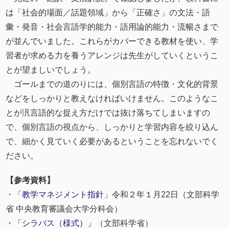
は「社会的場面／話題領域」から「正確さ」の文法・語
彙・発音・社会言語学的能力・語用論的能力・流暢さまで
が並んでいました。これらがカバーできる教材を使い、学
習者が求める力を養うアレンジは先生がしていくというこ
とが望ましいでしょう。
ゴールまでの道のりには、個別言語の特徴・文化的背景
などをしっかりと教えなければいけません。このようなこ
とが汎言語的な捉え方だけでは抜け落ちてしまいますの
で、個別言語の視点から、しっかりと学習内容を絞り込ん
で、細かく見ていく必要があるということを忘れないでく
ださい。
【参考資料】
・
「教学マネジメント指針」
令和２年１月22日（文部科学
省 中央教育審議会大学分科会）
・
「シラバス（様式）」
（文部科学省）