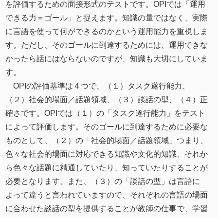
を評価するための⾯接形式のテストです。OPIでは「運用
できる力＝ゴール」と捉えます。知識の量ではなく、実際
に言語を使って何ができるのかという運⽤能⼒を重視しま
す。ただし、そのゴールに到達するためには、運用できな
かったら話にはならないのですが、知識も大切にしていま
す。
OPIの評価基準は４つで、（１）タスク遂⾏能⼒、
（２）社会的場⾯／話題領域、（３）談話の型、（４）正
確さです。OPIでは（１）の「タスク遂行能力」をテスト
によって評価します。そのゴールに到達するために必要な
ものとして、（２）の「社会的場面／話題領域」つまり、
色々な社会的場面に対応できる知識や文化的知識、それか
ら色々な話題に精通していたり、知っていたりすることが
必要となります。また、（３）の「談話の型」は言語に
よって違うと言われていますので、それぞれの言語の場面
に合わせた談話の型を提供することが教師の仕事で、学習