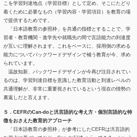
こを学習到達地点（学習目標）として定め、そこにたどり
着くために必要なもの（学習内容・学習項目）を教育の場
で提供するためです。
「日本語教育の参照枠」を共通の指標とすることで、学
習者・教育機関・進学先や就職先の間で言語能力の到達度
が互いに理解されます。これをベースに、採用側の求める
能力についてバックワードデザインで補う教育が今、求め
られています。
温故知新、バックワードデザインが今再び注目されてい
るのは、学習到達目標を意識した教育活動と到達レベルの
共通理解が、非常に重要視されているという現在の情勢の
裏返しだと言えます。
５．CEFRのCan-doと汎⾔語的な考え方・個別言語的な特
徴をおさえた教育的アプローチ
「日本語教育の参照枠」が参考にしたCEFRは汎⾔語的