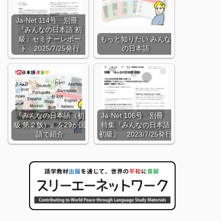
Ja-Net 114号 別冊
『みんなの日本語 初
級』セミナーレポー
もっと知りたい みんな
ト 2025/7/25発行
の日本語
『みんなの日本語（初
Ja-Net 106号 別冊
級 第２版）』を29か国
特集『みんなの日本語
語で紹介
初級』 2023/7/25発行