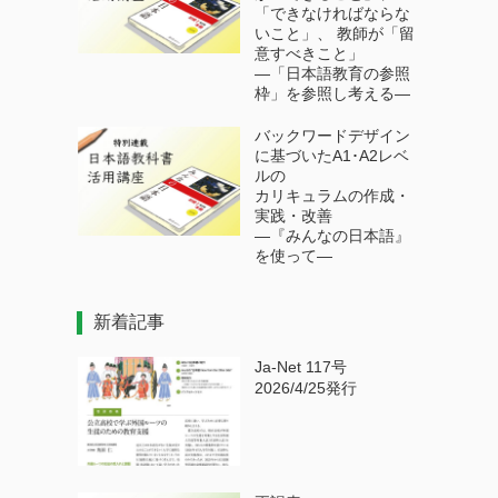
「できなければならな
いこと」、 教師が「留
意すべきこと」
―「日本語教育の参照
枠」を参照し考える―
バックワードデザイン
に基づいたA1･A2レベ
ルの
カリキュラムの作成・
実践・改善
―『みんなの日本語』
を使って―
新着記事
Ja-Net 117号
2026/4/25発行