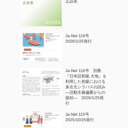
正誤表
Ja-Net 116号
2026/1/25発行
Ja-Net 116号 別冊
『日本語初級 大地』を
利用した初級における
多次元シラバスの試み
—活動主義偏重からの
脱却— 2026/1/25発
行
Ja-Net 115号
2025/10/25発行