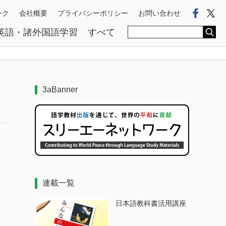
Faceb
Tw
ーク
会社概要
プライバシーポリシー
お問い合わせ
英語・諸外国語学習
すべて
3aBanner
連載一覧
日本語教科書活用講座