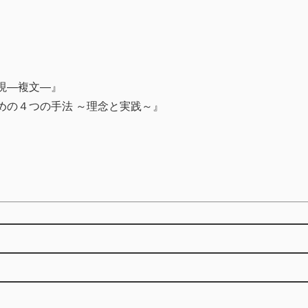
現―複文―』
めの４つの手法 ～理念と実践～』