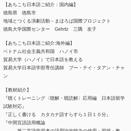
【あちこち日本語ご紹介：国内編】
徳島県 徳島市
地域とつくる演劇活動－まほろば国際プロジェクト
徳島大学国際センター Gehrtz 三隅 友子
【あちこち日本語ご紹介:海外編】
ベトナム社会主義共和国 ハノイ市
貿易大学（ハノイ）で日本語を教える
貿易大学日本語学部専任講師 ブー・テイ・タアン・チャ
ン
【教材紹介】
『聴くトレーニング〈聴解・聴読解〉応用編 日本語留学
試験対応』
『正しく書ける カタカナ語すらすら１日１０分』
『中間言語語用概論
第二言語学習者の語用論的能力の使用・習得・教