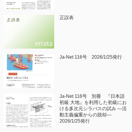
正誤表
Ja-Net 116号 2026/1/25発行
Ja-Net 116号 別冊 『日本語
初級 大地』を利用した初級にお
ける多次元シラバスの試み —活
動主義偏重からの脱却—
2026/1/25発行