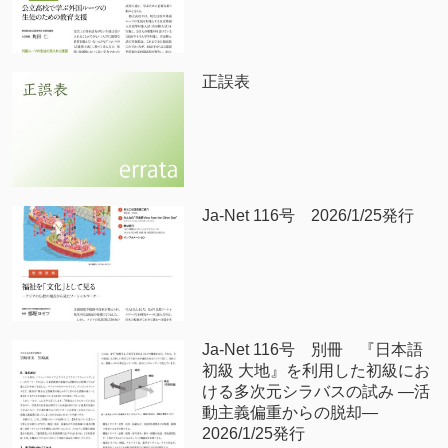
正誤表
Ja-Net 116号 2026/1/25発行
Ja-Net 116号 別冊 『日本語
初級 大地』を利用した初級にお
ける多次元シラバスの試み —活
動主義偏重からの脱却—
2026/1/25発行