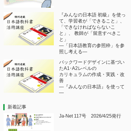
『みんなの日本語 初級』を使っ
て、学習者が「できること」、
「できなければならないこ
と」、 教師が「留意すべきこ
と」
―「日本語教育の参照枠」を参
照し考える―
バックワードデザインに基づい
たA1･A2レベルの
カリキュラムの作成・実践・改
善
―『みんなの日本語』を使って
―
新着記事
Ja-Net 117号 2026/4/25発行