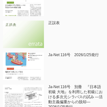
正誤表
Ja-Net 116号 2026/1/25発行
Ja-Net 116号 別冊 『日本語
初級 大地』を利用した初級にお
ける多次元シラバスの試み —活
動主義偏重からの脱却—
2026/1/25発行