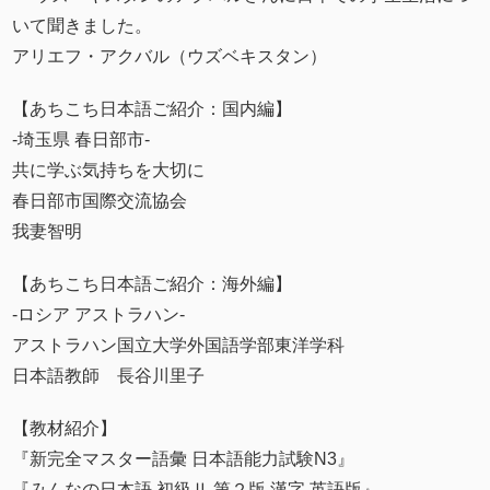
いて聞きました。
アリエフ・アクバル（ウズベキスタン）
【あちこち日本語ご紹介：国内編】
‐埼玉県 春日部市‐
共に学ぶ気持ちを大切に
春日部市国際交流協会
我妻智明
【あちこち日本語ご紹介：海外編】
‐ロシア アストラハン‐
アストラハン国立大学外国語学部東洋学科
日本語教師 長谷川里子
【教材紹介】
『新完全マスター語彙 日本語能力試験N3』
『みんなの日本語 初級Ⅱ 第２版 漢字 英語版』