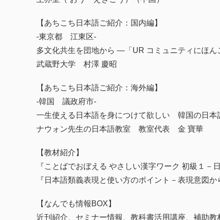
【あちこち日本語ご紹介：国内編】
‐東京都 江東区‐
多文化共生を団地から ―「UR コミュニティにほん
武蔵野大学 村澤 慶昭
【あちこち日本語ご紹介：海外編】
‐韓国 議政府市‐
一生使える日本語を身につけて欲しい 韓国の日本
ナウォン先生の日本語教室 教室代表 金 寶華
【教材紹介】
『ことばでおぼえる やさしい漢字ワーク 初級１－
『日本語類義表現と使い方のポイント－表現意図か
【なんでも情報BOX】
近刊紹介、セミナー情報、教科書活用講座、補助教