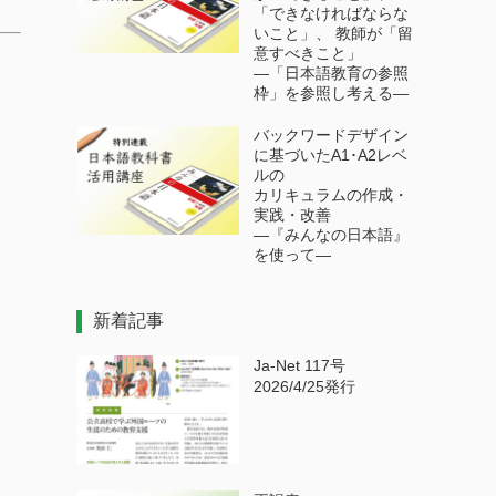
「できなければならな
いこと」、 教師が「留
意すべきこと」
―「日本語教育の参照
枠」を参照し考える―
バックワードデザイン
に基づいたA1･A2レベ
ルの
カリキュラムの作成・
実践・改善
―『みんなの日本語』
を使って―
新着記事
Ja-Net 117号
2026/4/25発行