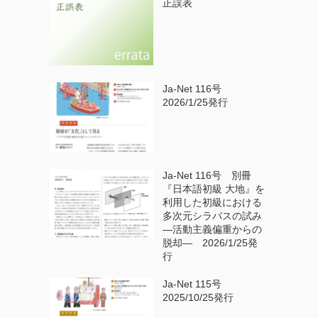
正誤表
Ja-Net 116号
2026/1/25発行
Ja-Net 116号 別冊
『日本語初級 大地』を
利用した初級における
多次元シラバスの試み
—活動主義偏重からの
脱却— 2026/1/25発
行
Ja-Net 115号
2025/10/25発行