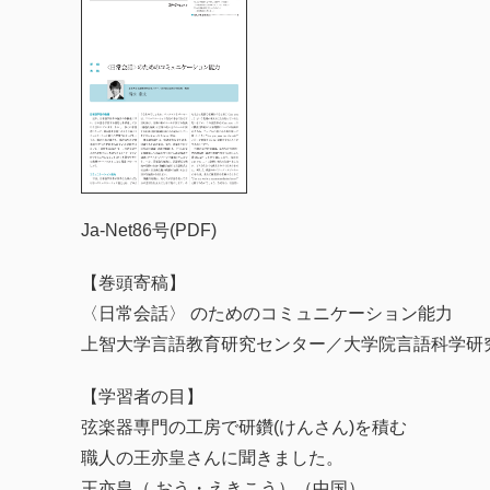
Ja-Net86号(PDF)
【巻頭寄稿】
〈日常会話〉 のためのコミュニケーション能力
上智大学言語教育研究センター／大学院言語科学研
【学習者の目】
弦楽器専門の工房で研鑽(けんさん)を積む
職人の王亦皇さんに聞きました。
王亦皇（ おう・えきこう）（中国）