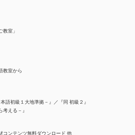
ご教室」
語教室から
日本語初級１大地準拠－』／『同 初級２』
ら考える－』
材コンテンツ無料ダウンロード 他