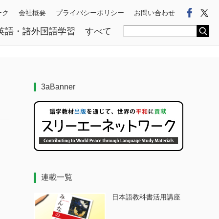
Faceb
Tw
ーク
会社概要
プライバシーポリシー
お問い合わせ
英語・諸外国語学習
すべて
3aBanner
連載一覧
日本語教科書活用講座