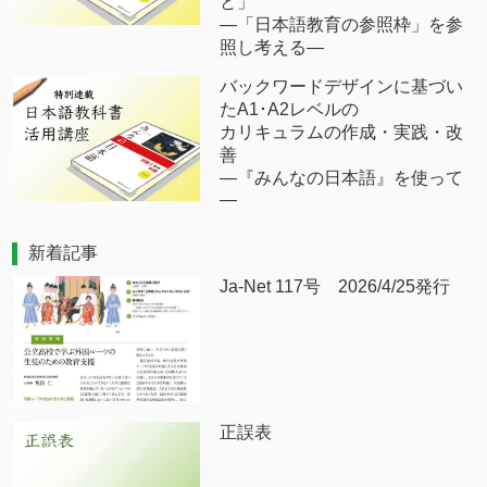
と」
―「日本語教育の参照枠」を参
照し考える―
バックワードデザインに基づい
たA1･A2レベルの
カリキュラムの作成・実践・改
善
―『みんなの日本語』を使って
―
新着記事
Ja-Net 117号 2026/4/25発行
正誤表