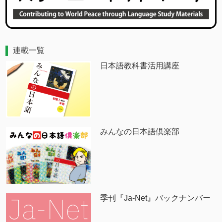
連載一覧
日本語教科書活用講座
みんなの日本語倶楽部
季刊『Ja-Net』バックナンバー