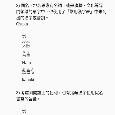
2) 國名、地名等專有名詞，或是演藝、文化等專
門領域的單字中，也使用了「常用漢字表」中未列
出的漢字或音訓。
Osaka
例
おおさか
大阪
なら
奈良
Nara
かぶき
歌舞伎
kabuki
3) 考慮到閱讀上的便利，也有捨棄漢字使用假名
書寫的語彙。
例