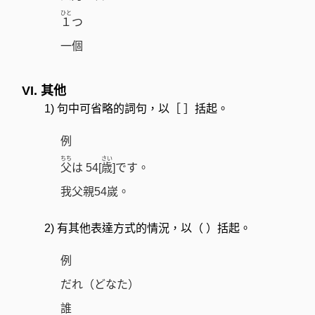
ひと
１
つ
一個
VI. 其他
1) 句中可省略的詞句，以［ ］括起。
例
ちち
さい
父
は 54[
歳
]です。
我父親54嵗。
2) 有其他表達方式的情況，以（ ）括起。
例
だれ（どなた）
誰