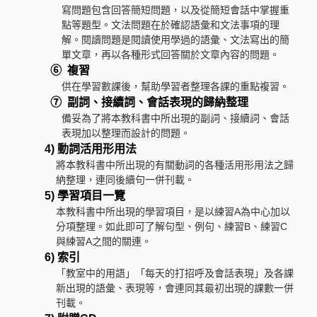
寫問題包含回答簡短問題，以及從簡短會話中掌握重
點等題型。文法問題在於確認語彙和文法事項的理
解。閱讀問題是閱讀使用學過的語彙、文法寫出的簡
單文章，再以各種形式回答關於文章內容的問題。
⑥ 複習
供在學習數課後，幫助學習者整理各課的重點複習。
⑦ 副詞、接續詞、會話表現的歸納整理
備妥為了將本教科書中所出現的副詞、接續詞、會話
表現加以整理而設計的問題。
4) 動詞活用形用法
將本教科書中所出現的有關動詞的各種活用形用法之歸
納整理，連同後續句一併刊載。
5) 學習項目一覽
本教科書中所出現的學習項目，是以練習A為中心加以
分項整理。如此即可了解句型、例句、練習B、練習C
與練習A之間的關連。
6) 索引
「教室中的用語」「每天的打招呼及會話表現」及各課
新出現的語彙、表現等，會連同其最初出現的課數一併
刊載。