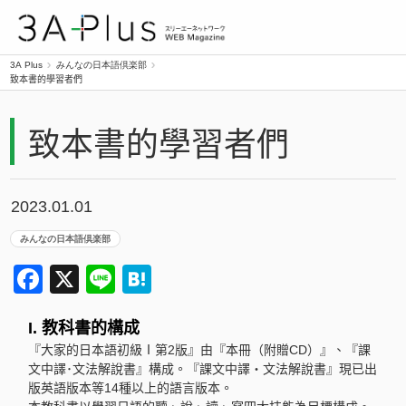
3A Plus
3A Plus
みんなの日本語倶楽部
致本書的學習者們
致本書的學習者們
2023.01.01
みんなの日本語倶楽部
Facebook
X
Line
Hatena
I. 教科書的構成
『大家的日本語初級Ⅰ第2版』由『本冊（附贈CD）』、『課
文中譯･文法解說書』構成。『課文中譯・文法解說書』現已出
版英語版本等14種以上的語言版本。