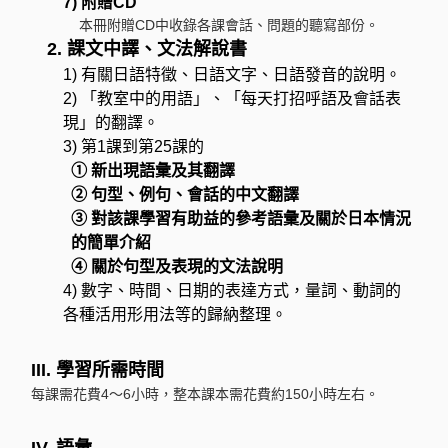
7) 附贈CD
本冊附贈CD中收錄各課會話、問題的聽寫部份。
2. 課文中譯、文法解說書
1) 有關日語特徵、日語文字、日語發音的說明。
2) 「教室中的用語」、「每天打招呼語及會話表
現」的翻譯。
3) 第1課到第25課的
① 新出現語彙及其翻譯
② 句型、例句、會話的中文翻譯
③ 對該課學習有助益的參考語彙及關於日本情況
的簡單介紹
④ 關於句型及表現的文法說明
4) 數字、時間、日期的表達方式，量詞、動詞的
各種活用形用法等的歸納整理。
III. 學習所需時間
每課需花費4～6小時，整本課本需花費約150小時左右。