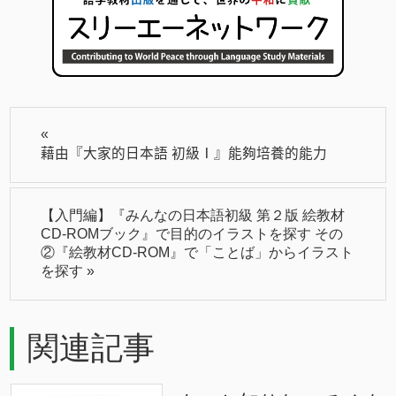
«
藉由『大家的日本語 初級Ⅰ』能夠培養的能力
【入門編】『みんなの日本語初級 第２版 絵教材
CD-ROMブック』で目的のイラストを探す その
②『絵教材CD-ROM』で「ことば」からイラスト
を探す
»
関連記事