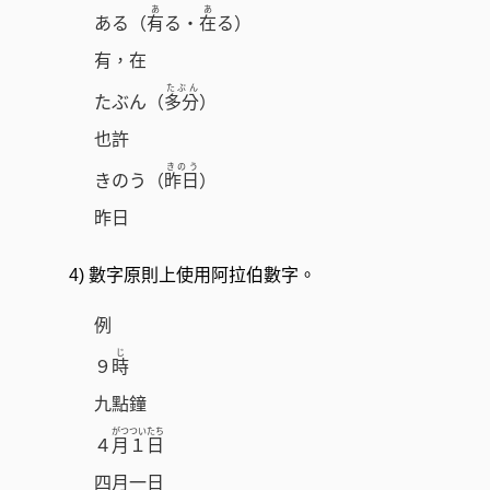
あ
あ
ある（
有
る・
在
る）
有，在
たぶん
たぶん（
多分
）
也許
きのう
きのう（
昨日
）
昨日
4) 數字原則上使用阿拉伯數字。
例
じ
９
時
九點鐘
がつ
ついたち
４
月
１日
四月一日