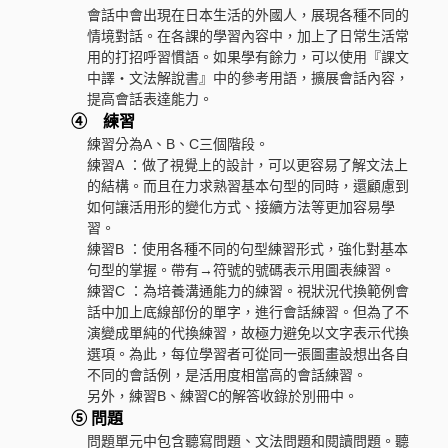
會話中會出現在日本生活的外國人，展現各種不同的
情境對話。在各課的學習內容中，加上了日常生活常
用的打招呼習慣語。如果學有餘力，可以使用『課文
中譯・文法解說書』中的參考用語，擴展會話內容，
提高會話表達能力。
④ 練習
練習分為A、B、C三個階段。
練習A ：做了視覺上的設計，可以更容易了解文法上
的結構。而且在力求熟習基本句型的同時，還顧慮到
如何讓活用形的變化方式、接續方法等更加容易學
習。
練習B ：使用各種不同的句型練習形式，強化對基本
句型的掌握。帶有→符號的號碼表示用圖表練習。
練習C ：為培養溝通能力的練習。視狀況代換範例會
話中加上底線部份的單字，進行會話練習。但為了不
演變成單純的代換練習，故極力避免以文字表示代換
選項。為此，每位學習者可從同一張圖畫設想出各自
不同的會話例，是活用度相當高的會話練習。
另外，練習B、練習C的解答收錄於別冊中。
⑤ 問題
問題單元中包含聽寫問題、文法問題和閱讀問題。聽