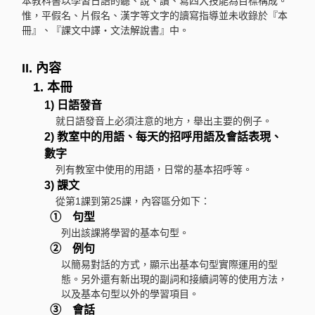
本教科書以學習日語的聽、說、讀、寫四大技能為目標構成。
惟，平假名、片假名、漢字等文字的讀寫指導並未收錄於『本
冊』、『課文中譯・文法解說書』中。
II. 內容
1. 本冊
1) 日語發音
就日語發音上必須注意的地方，舉出主要的例子。
2) 教室中的用語、每天的招呼用語及會話表現、
數字
列有教室中使用的用語，日常的基本招呼等。
3) 課文
從第1課到第25課，內容區分如下：
① 句型
列出該課將學習的基本句型。
② 例句
以簡易對話的方式，顯示出基本句型實際運用的型
態。另外還有新出現的副詞和接續詞等的使用方法，
以及基本句型以外的學習項目。
③ 會話