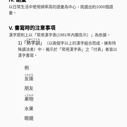
IV. 語彙
以日常生活中使用頻率高的語彙為中心，挑選出約1000個語
彙。
V. 書寫時的注意事項
漢字原則上以「常用漢字表(1981年內閣告示）」為依據。
じゅくじくん
1)「
熟字訓
」
（以兩個字以上的漢字組合而成，擁有特
殊讀法者）中，揭示於「常用漢字表」之「付表」者皆以
漢字書寫。
例
ともだち
友達
朋友
くだもの
果物
水果
眼鏡