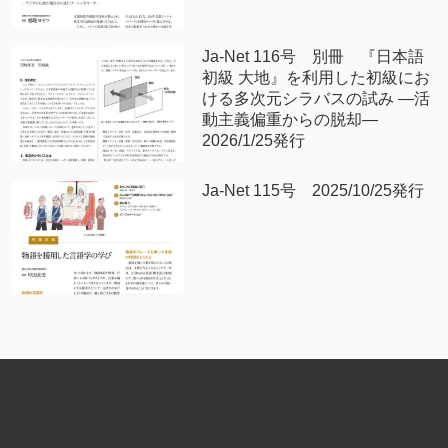
Ja-Net 116号 別冊 『日本語
初級 大地』を利用した初級にお
ける多次元シラバスの試み —活
動主義偏重からの脱却—
2026/1/25発行
Ja-Net 115号 2025/10/25発行