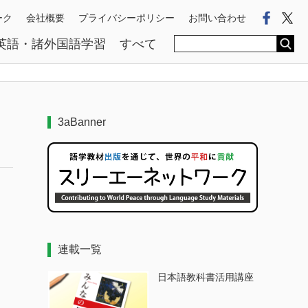
Faceb
Tw
ーク
会社概要
プライバシーポリシー
お問い合わせ
英語・諸外国語学習
すべて
3aBanner
連載一覧
日本語教科書活用講座