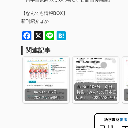
【なんでも情報BOX】
新刊紹介ほか
Facebook
X
Line
Hatena
関連記事
Ja-Net 106号 別冊
Ja-Net 106号
特集『みんなの日本語
2023/7/25発行
初級』 2023/7/25発行