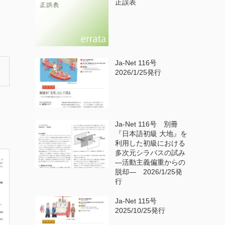
正誤表
Ja-Net 116号
2026/1/25発行
Ja-Net 116号 別冊
『日本語初級 大地』を
利用した初級における
多次元シラバスの試み
—活動主義偏重からの
脱却— 2026/1/25発
行
Ja-Net 115号
2025/10/25発行