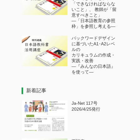
「できなければならな
いこと」、 教師が「留
意すべきこと」
―「日本語教育の参照
枠」を参照し考える―
バックワードデザイン
に基づいたA1･A2レベ
ルの
カリキュラムの作成・
実践・改善
―『みんなの日本語』
を使って―
新着記事
Ja-Net 117号
2026/4/25発行