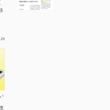
語
に
—
.23
い
改