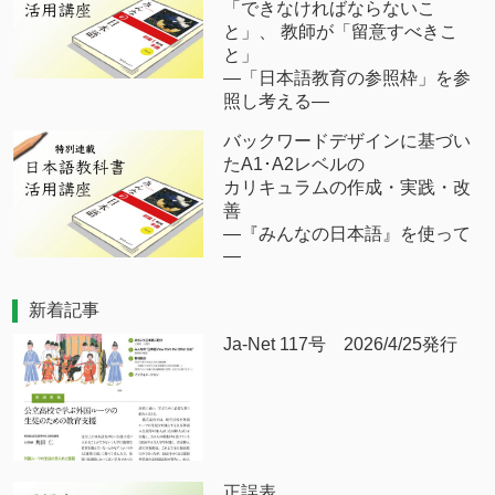
「できなければならないこ
と」、 教師が「留意すべきこ
と」
―「日本語教育の参照枠」を参
照し考える―
バックワードデザインに基づい
たA1･A2レベルの
カリキュラムの作成・実践・改
善
―『みんなの日本語』を使って
―
新着記事
Ja-Net 117号 2026/4/25発行
正誤表