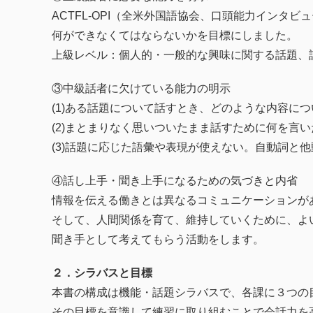
ACTFL-OPI（全米外国語協会、口頭能力インタ
何ができなくてはならないかを目標にしました。
上級レベル：個人的・一般的な興味に関する話題、
③中級話者に欠けている能力の明示
(1)ある話題について話すとき、どのような内容に
(2)まとまりなく思いついたまま話すために何を言
(3)話題に応じた語彙や表現が使えない。自動詞と
④話し上手・聞き上手になるための気づきと内省
情報を伝える働きとは異なるコミュニケーションが
そして、人間関係を育て、維持していくために、よ
聞き手として考えてもらう活動をします。
２．シラバスと目標
本書の構成は機能・話題シラバスで、各課に３つの
その目標を意識して練習に取り組むことで会話力を