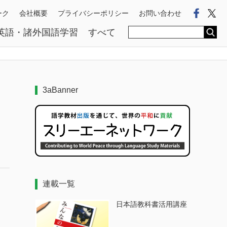
Faceb
Tw
ーク
会社概要
プライバシーポリシー
お問い合わせ
英語・諸外国語学習
すべて
3aBanner
連載一覧
日本語教科書活用講座