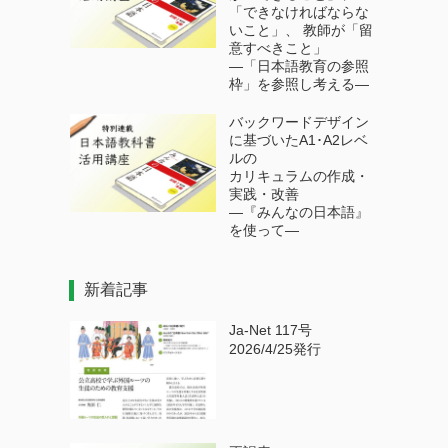
「できなければならな
いこと」、 教師が「留
意すべきこと」
―「日本語教育の参照
枠」を参照し考える―
バックワードデザイン
に基づいたA1･A2レベ
ルの
カリキュラムの作成・
実践・改善
―『みんなの日本語』
を使って―
新着記事
Ja-Net 117号
2026/4/25発行