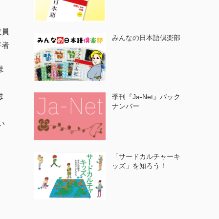
教員
みんなの日本語倶楽部
著者
ま
ま
季刊『Ja-Net』バック
ナンバー
い
「サードカルチャーキ
ッズ」を知ろう！