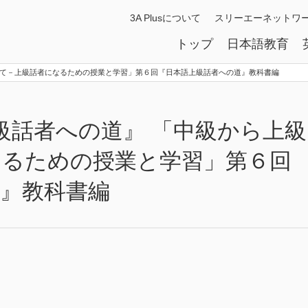
3A Plusについて
スリーエーネットワ
トップ
日本語教育
向けて－上級話者になるための授業と学習」第６回『日本語上級話者への道』教科書編
上級話者への道』 「中級から上級
なるための授業と学習」第６回
』教科書編