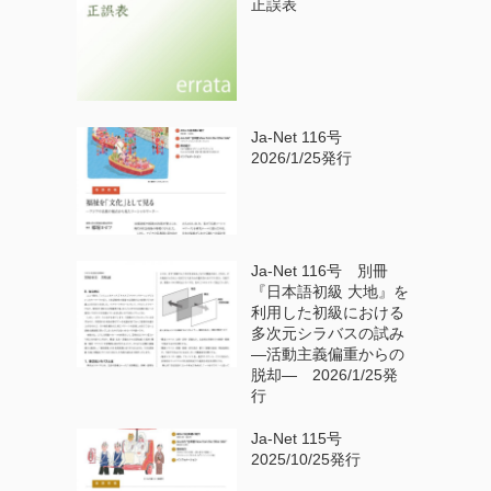
正誤表
Ja-Net 116号
2026/1/25発行
Ja-Net 116号 別冊
『日本語初級 大地』を
利用した初級における
多次元シラバスの試み
—活動主義偏重からの
脱却— 2026/1/25発
行
Ja-Net 115号
2025/10/25発行