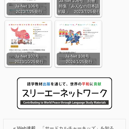
Ja-Net 106号 別冊
Ja-Net 106号
特集『みんなの日本語
2023/7/25発行
初級』 2023/7/25発行
Ja-Net 107号
Ja-Net 108号
2023/10/25発行
2024/1/25発行
«
Web連載 「サードカルチャーキッズ」を知ろ