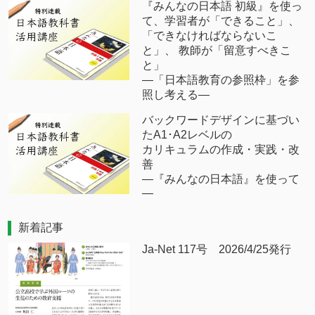
『みんなの日本語 初級』を使っ
て、学習者が「できること」、
「できなければならないこ
と」、 教師が「留意すべきこ
と」
―「日本語教育の参照枠」を参
照し考える―
バックワードデザインに基づい
たA1･A2レベルの
カリキュラムの作成・実践・改
善
―『みんなの日本語』を使って
―
新着記事
Ja-Net 117号 2026/4/25発行