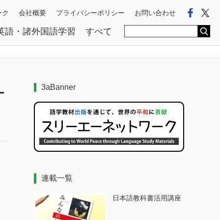
Faceb
Tw
ーク
会社概要
プライバシーポリシー
お問い合わせ
英語・諸外国語学習
すべて
3aBanner
ー
連載一覧
日本語教科書活用講座