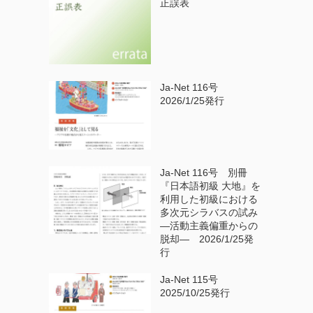
正誤表
Ja-Net 116号
2026/1/25発行
Ja-Net 116号 別冊
『日本語初級 大地』を
利用した初級における
多次元シラバスの試み
—活動主義偏重からの
脱却— 2026/1/25発
行
Ja-Net 115号
2025/10/25発行