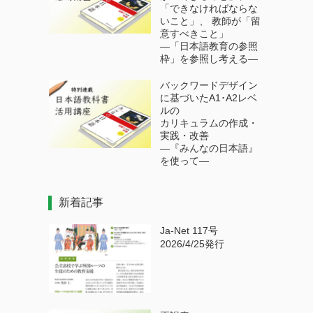
「できなければならな
いこと」、 教師が「留
意すべきこと」
―「日本語教育の参照
枠」を参照し考える―
バックワードデザイン
に基づいたA1･A2レベ
ルの
カリキュラムの作成・
実践・改善
―『みんなの日本語』
を使って―
新着記事
Ja-Net 117号
2026/4/25発行