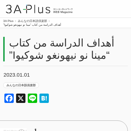
3A Plus
3A Plus
みんなの日本語倶楽部
أهداف الدراسة من كتاب “مينا نو نيهونغو شوكيوI”
أهداف الدراسة من كتاب
“مينا نو نيهونغو شوكيوI”
2023.01.01
みんなの日本語倶楽部
Facebook
X
Line
Hatena
1