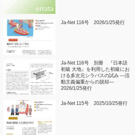
Ja-Net 116号 2026/1/25発行
Ja-Net 116号 別冊 『日本語
初級 大地』を利用した初級にお
ける多次元シラバスの試み —活
動主義偏重からの脱却—
2026/1/25発行
Ja-Net 115号 2025/10/25発行