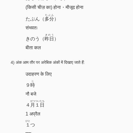
(किसी चीज़ का) होना・मौजूद होना
たぶん
たぶん（
多分
）
संभवतः
きのう
きのう（
昨日
）
बीता कल
4) अंक आम तौर पर अरेबिक अंकों में दिखाए जाते हैं:
उदाहरण के लिए
じ
９
時
नौ बजे
がつ
ついたち
４
月
１日
1 अप्रैल
ひと
１
つ