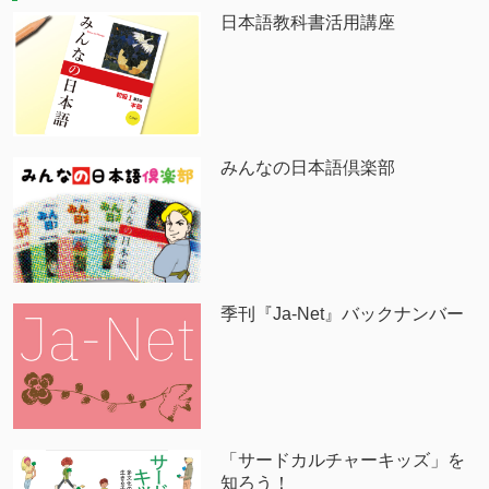
日本語教科書活用講座
みんなの日本語倶楽部
季刊『Ja-Net』バックナンバー
「サードカルチャーキッズ」を
知ろう！