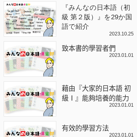
『みんなの日本語（初
級 第２版）』を29か国
語で紹介
2023.10.25
致本書的學習者們
2023.01.01
藉由『大家的日本語 初
級Ⅰ』能夠培養的能力
2023.01.01
有效的學習方法
2023.01.01