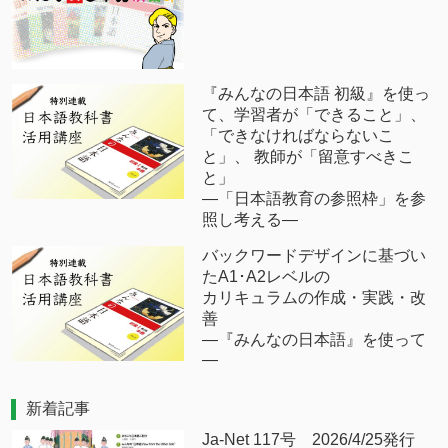
『みんなの日本語 初級』を使っ
て、学習者が「できること」、
「できなければならないこ
と」、 教師が「留意すべきこ
と」
―「日本語教育の参照枠」を参
照し考える―
バックワードデザインに基づい
たA1･A2レベルの
カリキュラムの作成・実践・改
善
―『みんなの日本語』を使って
―
新着記事
Ja-Net 117号 2026/4/25発行