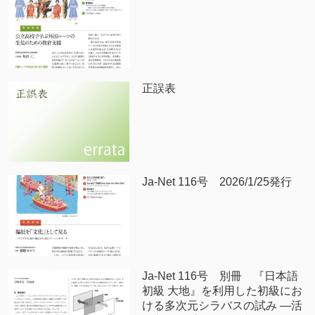
正誤表
Ja-Net 116号 2026/1/25発行
Ja-Net 116号 別冊 『日本語
初級 大地』を利用した初級にお
ける多次元シラバスの試み —活