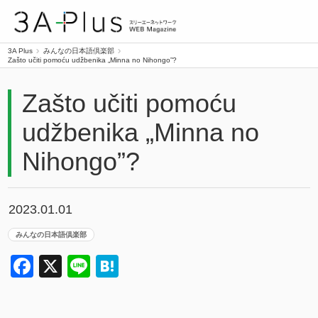
3A Plus
3A Plus
みんなの日本語倶楽部
Zašto učiti pomoću udžbenika „Minna no Nihongo”?
Zašto učiti pomoću
udžbenika „Minna no
Nihongo”?
2023.01.01
みんなの日本語倶楽部
Facebook
X
Line
Hatena