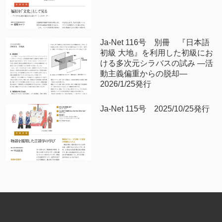
Ja-Net 116号 別冊 『日本語
初級 大地』を利用した初級にお
ける多次元シラバスの試み —活
動主義偏重からの脱却—
2026/1/25発行
Ja-Net 115号 2025/10/25発行