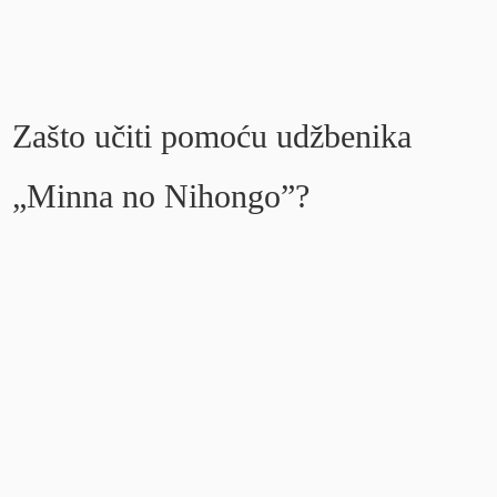
Zašto učiti pomoću udžbenika
„Minna no Nihongo”?