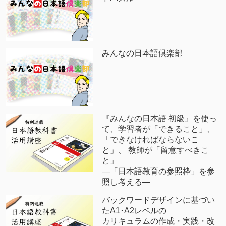
みんなの日本語倶楽部
『みんなの日本語 初級』を使っ
て、学習者が「できること」、
「できなければならないこ
と」、 教師が「留意すべきこ
と」
―「日本語教育の参照枠」を参
照し考える―
バックワードデザインに基づい
たA1･A2レベルの
カリキュラムの作成・実践・改