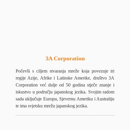
3A Corporation
Počevši s ciljem stvaranja mreže koja povezuje tri
regije Azije, Afrike i Latinske Amerike, društvo 3A
Corporation već dulje od 50 godina stječe znanje i
iskustvo u području japanskog jezika. Svojim radom
sada uključuje Europu, Sjevernu Ameriku i Australiju
te ima svjetsku mrežu japanskog jezika.