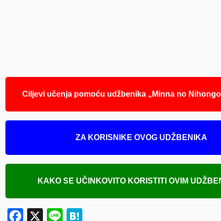
Ciljevi učenja pomoću udžbenika „Minna no Nihongo
ZA KORISNIKE OVOG UDŽBENIKA
KAKO SE UČINKOVITO KORISTITI OVIM UDŽB
Facebook
X
Line
Hatena