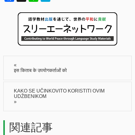
«
इस किताब के उपयोगकर्ताओं को
KAKO SE UČINKOVITO KORISTITI OVIM
UDŽBENIKOM
»
関連記事