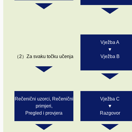
Vježba A
▼
（2）Za svaku točku učenja
Vježba B
Rečenični uzorci, Rečenični
Vježba C
primjeri,
▼
Pregled i provjera
Razgovor