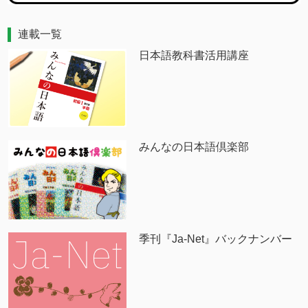
連載一覧
日本語教科書活用講座
みんなの日本語倶楽部
季刊『Ja-Net』バックナンバー