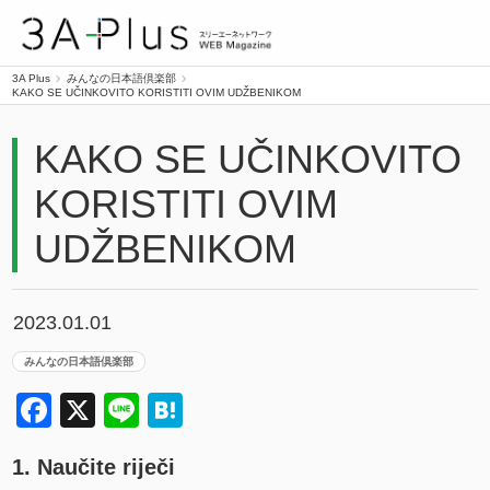
3A Plus
3A Plus
みんなの日本語倶楽部
KAKO SE UČINKOVITO KORISTITI OVIM UDŽBENIKOM
KAKO SE UČINKOVITO
KORISTITI OVIM
UDŽBENIKOM
2023.01.01
みんなの日本語倶楽部
Facebook
X
Line
Hatena
1. Naučite riječi