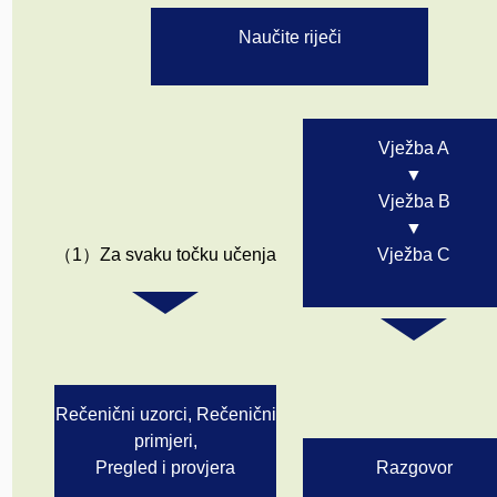
Naučite riječi
Vježba A
▼
Vježba B
▼
（1）Za svaku točku učenja
Vježba C
Rečenični uzorci, Rečenični
primjeri,
Pregled i provjera
Razgovor