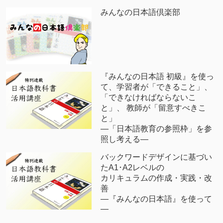
みんなの日本語倶楽部
『みんなの日本語 初級』を使っ
て、学習者が「できること」、
「できなければならないこ
と」、 教師が「留意すべきこ
と」
―「日本語教育の参照枠」を参
照し考える―
バックワードデザインに基づい
たA1･A2レベルの
カリキュラムの作成・実践・改
善
―『みんなの日本語』を使って
―