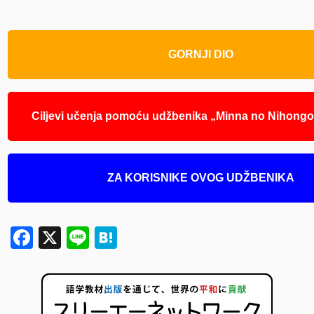
GORNJI DIO
Ciljevi učenja pomoću udžbenika „Minna no Nihongo
ZA KORISNIKE OVOG UDŽBENIKA
Facebook
X
Line
Hatena