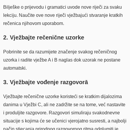
Bilješke o prijevodu i gramatici uvode nove riječi za svaku
lekciju. Naučite ove nove riječi vježbajući stvaranje kratkih
rečenica njihovom uporabom.
2. Vježbajte rečenične uzorke
Pobrinite se da razumijete značenje svakog rečeničnog
uzorka i radite vježbe A i B naglas dok uzorak ne postane
automatski.
3. Vježbajte vođenje razgovorā
Vježbajte rečenične uzorke koristeći se kratkim dijalozima
danima u Vježbi C, ali ne zadržite se na tome, već nastavite
i produljite razgovore. Razgovori simuliraju svakodnevne
situacije s kojima će se učenici vjerojatno susresti, a najbolji
način stjecanja prirodnog razgovornog ritma odglumiti je