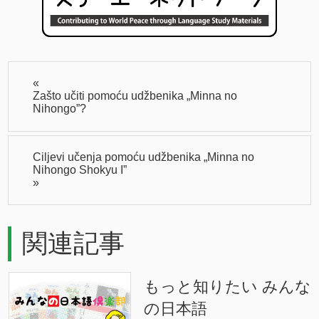
«
Zašto učiti pomoću udžbenika „Minna no
Nihongo”?
Ciljevi učenja pomoću udžbenika „Minna no
Nihongo Shokyu I”
»
関連記事
もっと知りたい みんな
の日本語