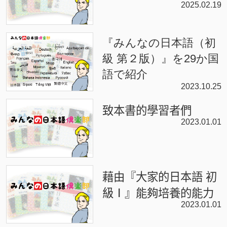
2025.02.19
『みんなの日本語（初
級 第２版）』を29か国
語で紹介
2023.10.25
致本書的學習者們
2023.01.01
藉由『大家的日本語 初
級Ⅰ』能夠培養的能力
2023.01.01