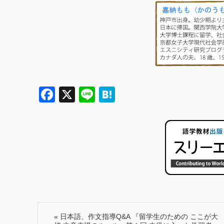
Facebook
X
Line
Hatena
«
日本語、作文指導Q&A 『留学生のための ここが大