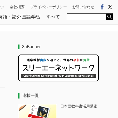
Faceb
Tw
ーク
会社概要
プライバシーポリシー
お問い合わせ
英語・諸外国語学習
すべて
3aBanner
連載一覧
日本語教科書活用講座