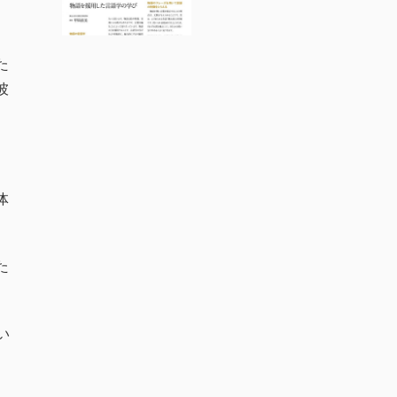
た
彼
体
た
い