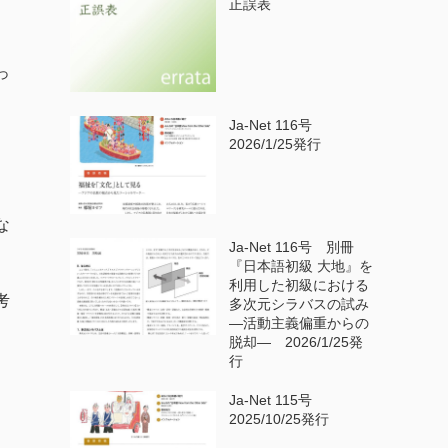
正誤表
っ
Ja-Net 116号
2026/1/25発行
な
Ja-Net 116号 別冊
『日本語初級 大地』を
利用した初級における
考
多次元シラバスの試み
—活動主義偏重からの
脱却— 2026/1/25発
行
Ja-Net 115号
2025/10/25発行