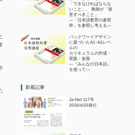
「できなければならな
いこと」、 教師が「留
意すべきこと」
―「日本語教育の参照
枠」を参照し考える―
と
バックワードデザイン
に基づいたA1･A2レベ
常
ルの
カリキュラムの作成・
実践・改善
―『みんなの日本語』
さ
を使って―
新着記事
た
Ja-Net 117号
2026/4/25発行