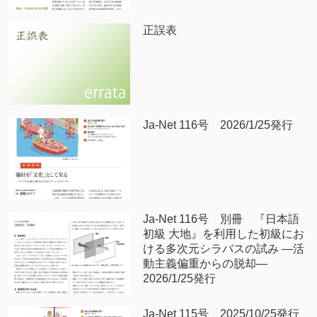
正誤表
Ja-Net 116号 2026/1/25発行
Ja-Net 116号 別冊 『日本語
初級 大地』を利用した初級にお
ける多次元シラバスの試み —活
動主義偏重からの脱却—
2026/1/25発行
Ja-Net 115号 2025/10/25発行