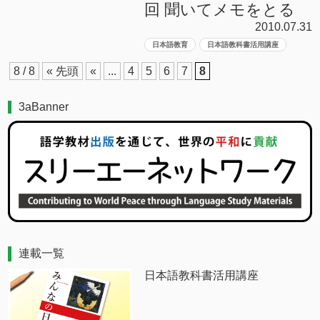
回 聞いてメモをとる
2010.07.31
日本語教育
日本語教科書活用講座
8 / 8
« 先頭
«
...
4
5
6
7
8
3aBanner
連載一覧
日本語教科書活用講座