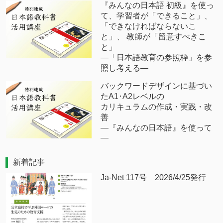
『みんなの日本語 初級』を使っ
て、学習者が「できること」、
「できなければならないこ
と」、 教師が「留意すべきこ
と」
―「日本語教育の参照枠」を参
照し考える―
バックワードデザインに基づい
たA1･A2レベルの
カリキュラムの作成・実践・改
善
―『みんなの日本語』を使って
―
新着記事
Ja-Net 117号 2026/4/25発行