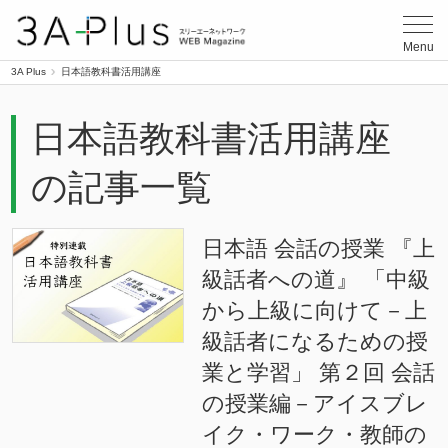
3A Plus
Menu
3A Plus
日本語教科書活用講座
日本語教科書活用講座
の記事一覧
日本語 会話の授業 『上
級話者への道』 「中級
から上級に向けて－上
級話者になるための授
業と学習」 第２回 会話
の授業編－アイスブレ
イク・ワーク・教師の