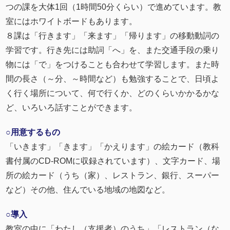
つの課を大体1回（1時間50分くらい）で進めています。教
室にはホワイトボードもあります。
８課は「行きます」「来ます」「帰ります」の移動動詞の
学習です。行き先には助詞「へ」を、また交通手段の乗り
物には「で」をつけることも合わせて学習します。また時
間の長さ（～分、～時間など）も勉強することで、日頃よ
く行く場所について、何で行くか、どのくらいかかるかな
ど、いろいろ話すことができます。
○用意するもの
「いきます」「きます」「かえります」の絵カード（教科
書付属のCD-ROMに収録されています）、文字カード、場
所の絵カード（うち（家）、レストラン、銀行、スーパー
など）その他、住んでいる地域の地図など。
○導入
教室の中に「わたし（支援者）のうち」「レストラン（な