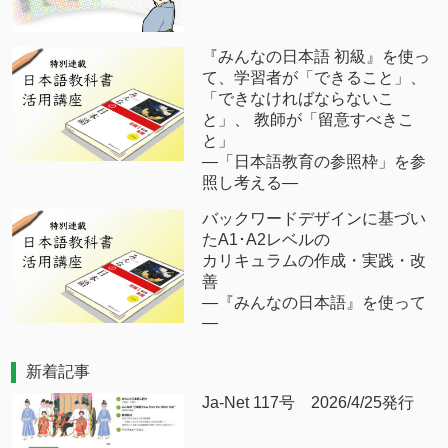
『みんなの日本語 初級』を使っ
て、学習者が「できること」、
「できなければならないこ
と」、 教師が「留意すべきこ
と」
―「日本語教育の参照枠」を参
照し考える―
バックワードデザインに基づい
たA1･A2レベルの
カリキュラムの作成・実践・改
善
―『みんなの日本語』を使って
―
新着記事
Ja-Net 117号 2026/4/25発行