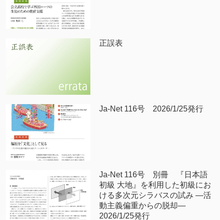
正誤表
Ja-Net 116号 2026/1/25発行
Ja-Net 116号 別冊 『日本語
初級 大地』を利用した初級にお
ける多次元シラバスの試み —活
動主義偏重からの脱却—
2026/1/25発行