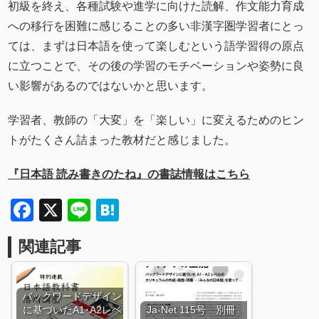
初級を終え、各種試験や進学に向けた読解、作文能力育成
への移行を困難に感じることの多い非漢字圏学習者にとっ
ては、まずは日本語を使って楽しむという語学習得の原点
に立つことで、その後の学習のモチベーションや姿勢に良
い影響があるのではないかと思います。
学習者、教師の「大変」を「楽しい」に変えるためのヒン
トがたくさん詰まった教材だと感じました。
『日本語 読み書きのたね』の書誌情報はこちら
Facebook
X
Line
Hatena
関連記事
バックワードデザイン
に基づいたA1･A2レベ
Ja-Net 115号 別冊