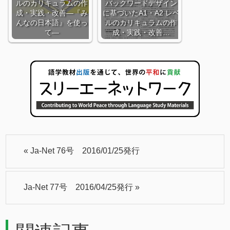
ルのカリキュラムの作
バックワードデザイン
成・実践・改善―『み
に基づいたA1・A2 レベ
んなの日本語』を使っ
ルのカリキュラムの作
て―
成・実践・改善…
«
Ja-Net 76号 2016/01/25発行
Ja-Net 77号 2016/04/25発行
»