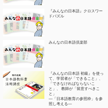
『みんなの日本語』クロスワー
ドパズル
みんなの日本語倶楽部
『みんなの日本語 初級』を使っ
て、学習者が「できること」、
「できなければならないこ
と」、 教師が「留意すべきこ
と」
―「日本語教育の参照枠」を参
照し考える―