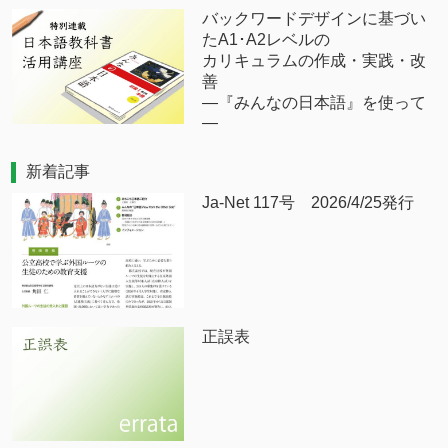
バックワードデザインに基づい
たA1･A2レベルの
カリキュラムの作成・実践・改
善
―『みんなの日本語』を使って
―
新着記事
Ja-Net 117号 2026/4/25発行
正誤表