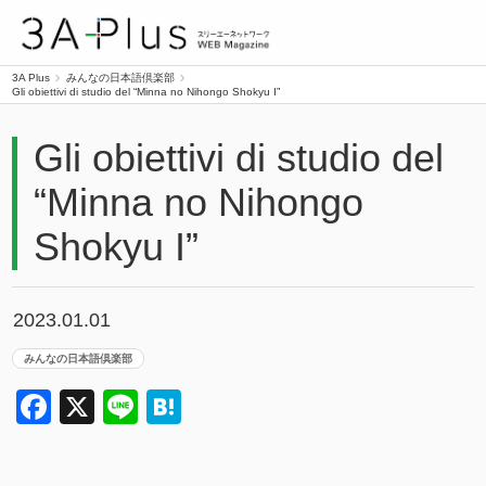
3A Plus
3A Plus
みんなの日本語倶楽部
Gli obiettivi di studio del “Minna no Nihongo Shokyu I”
Gli obiettivi di studio del
“Minna no Nihongo
Shokyu I”
2023.01.01
みんなの日本語倶楽部
Facebook
X
Line
Hatena