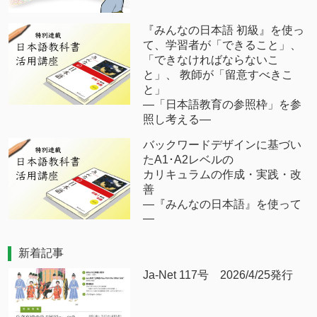
『みんなの日本語 初級』を使っ
て、学習者が「できること」、
「できなければならないこ
と」、 教師が「留意すべきこ
と」
―「日本語教育の参照枠」を参
照し考える―
バックワードデザインに基づい
たA1･A2レベルの
カリキュラムの作成・実践・改
善
―『みんなの日本語』を使って
―
新着記事
Ja-Net 117号 2026/4/25発行