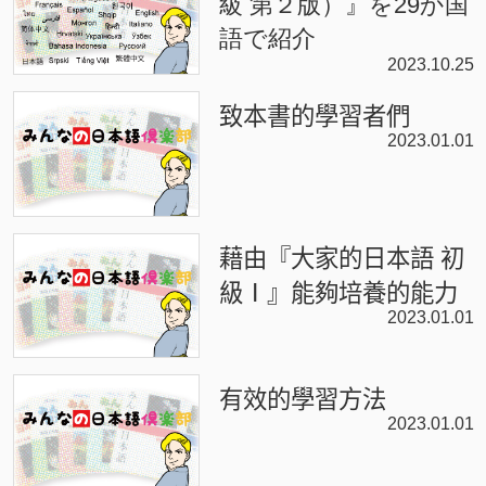
級 第２版）』を29か国
語で紹介
2023.10.25
致本書的學習者們
2023.01.01
藉由『大家的日本語 初
級Ⅰ』能夠培養的能力
2023.01.01
有效的學習方法
2023.01.01