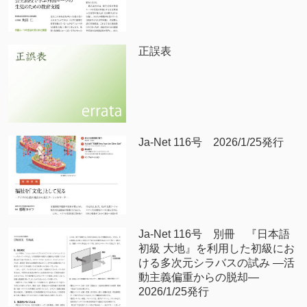
正誤表
Ja-Net 116号 2026/1/25発行
Ja-Net 116号 別冊 『日本語
初級 大地』を利用した初級にお
ける多次元シラバスの試み —活
動主義偏重からの脱却—
2026/1/25発行