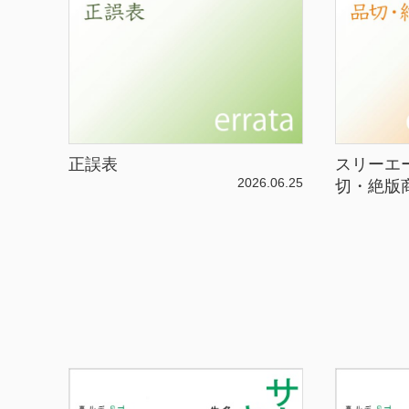
正誤表
スリーエ
2026.06.25
切・絶版