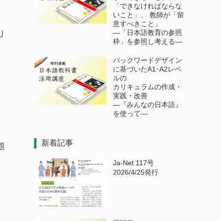
「できなければならな
いこと」、 教師が「留
意すべきこと」
―「日本語教育の参照
リ
枠」を参照し考える―
バックワードデザイン
に基づいたA1･A2レベ
、
ルの
カリキュラムの作成・
実践・改善
―『みんなの日本語』
を使って―
新着記事
題
Ja-Net 117号
2026/4/25発行
、