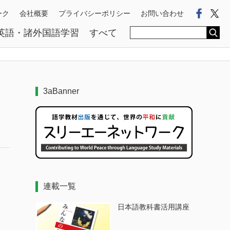
Faceb
Tw
ーク
会社概要
プライバシーポリシー
お問い合わせ
英語・諸外国語学習
すべて
3aBanner
連載一覧
日本語教科書活用講座