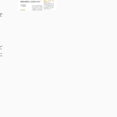
で
ど
に