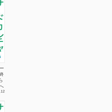
ー
終
ら
へ
.12