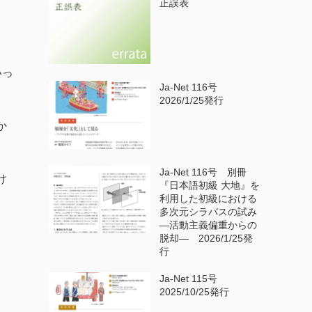
正誤表
いっ
Ja-Net 116号
2026/1/25発行
か
Ja-Net 116号 別冊
け
『日本語初級 大地』を
利用した初級における
多次元シラバスの試み
—活動主義偏重からの
脱却— 2026/1/25発
行
Ja-Net 115号
2025/10/25発行