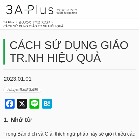
3A Plus
3A Plus
みんなの日本語倶楽部
CÁCH SỬ DỤNG GIÁO TR.NH HIỆU QUẢ
CÁCH SỬ DỤNG GIÁO
TR.NH HIỆU QUẢ
2023.01.01
みんなの日本語倶楽部
Facebook
X
Line
Hatena
1. Nhớ từ
Trong Bản dịch và Giải thích ngữ pháp này sẽ giới thiệu các