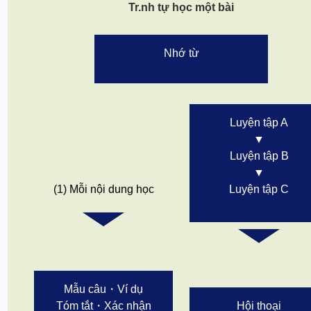
Tr.nh tự học một bài
Nhớ từ
Luyện tập A
▼
Luyện tập B
▼
(1) Mỗi nội dung học
Luyện tập C
Mẫu câu・Ví dụ
Tóm tắt・Xác nhận
Hội thoại