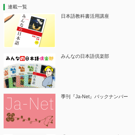
連載一覧
日本語教科書活用講座
みんなの日本語倶楽部
季刊『Ja-Net』バックナンバー