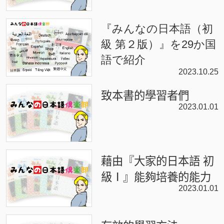
『みんなの日本語（初
級 第２版）』を29か国
語で紹介
2023.10.25
致本書的學習者們
2023.01.01
藉由『大家的日本語 初
級Ⅰ』能夠培養的能力
2023.01.01