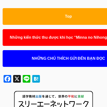
Top
Những kiến thức thu được khi học “Minna no Nihong
NHỮNG CHÚ THÍCH GỬI ĐẾN BẠN ĐỌC
Facebook
X
Line
Hatena