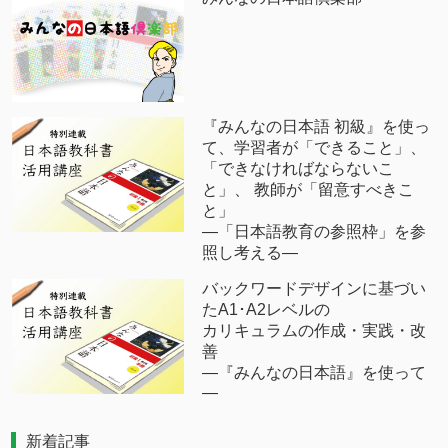
『みんなの日本語 初級』を使っ
て、学習者が「できること」、
「できなければならないこ
と」、 教師が「留意すべきこ
と」
―「日本語教育の参照枠」を参
照し考える―
バックワードデザインに基づい
たA1･A2レベルの
カリキュラムの作成・実践・改
善
―『みんなの日本語』を使って
―
新着記事