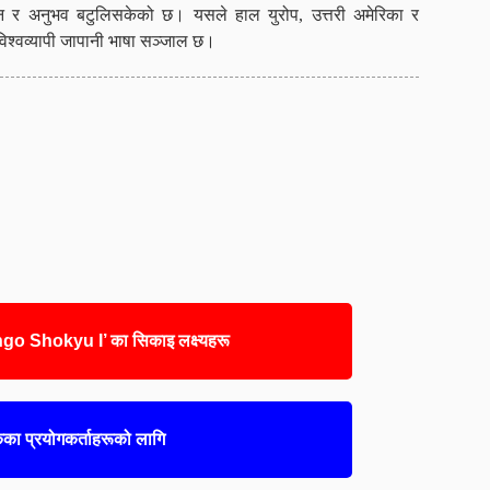
ज्ञान र अनुभव बटुलिसकेको छ। यसले हाल युरोप, उत्तरी अमेरिका र
िश्वव्यापी जापानी भाषा सञ्जाल छ।
 Shokyu I’ का सिकाइ लक्ष्यहरू
का प्रयोगकर्ताहरूको लागि