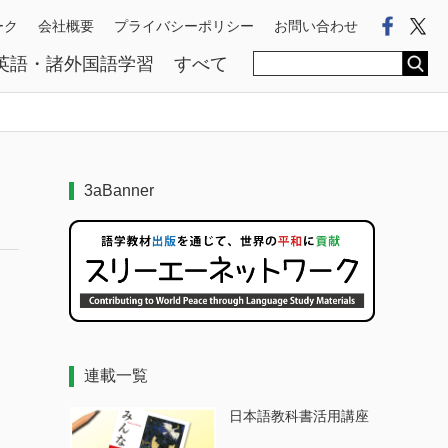
Faceb
Tw
ーク
会社概要
プライバシーポリシー
お問い合わせ
英語・諸外国語学習
すべて
3aBanner
連載一覧
日本語教科書活用講座