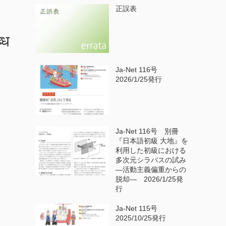
正誤表
्ध
Ja-Net 116号
2026/1/25発行
Ja-Net 116号 別冊
『日本語初級 大地』を
利用した初級における
多次元シラバスの試み
—活動主義偏重からの
脱却— 2026/1/25発
行
Ja-Net 115号
2025/10/25発行