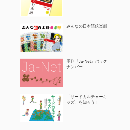
みんなの日本語倶楽部
季刊『Ja-Net』バック
ナンバー
「サードカルチャーキ
ッズ」を知ろう！