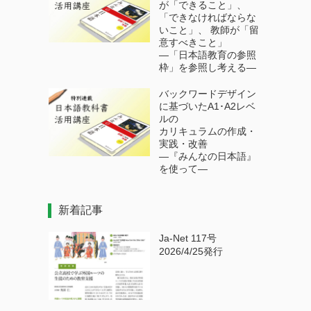
が「できること」、
「できなければならな
いこと」、 教師が「留
意すべきこと」
―「日本語教育の参照
枠」を参照し考える―
バックワードデザイン
に基づいたA1･A2レベ
ルの
カリキュラムの作成・
実践・改善
―『みんなの日本語』
を使って―
新着記事
Ja-Net 117号
2026/4/25発行