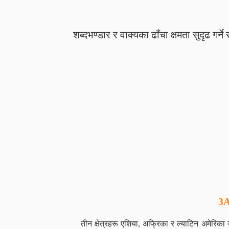
शब्दभण्डार र वाक्यका ढाँचा क्षमता सुदृढ गर्
3A
तीन क्षेत्रहरू एशिया, अफ्रिका र ल्याटिन अमेरिका 