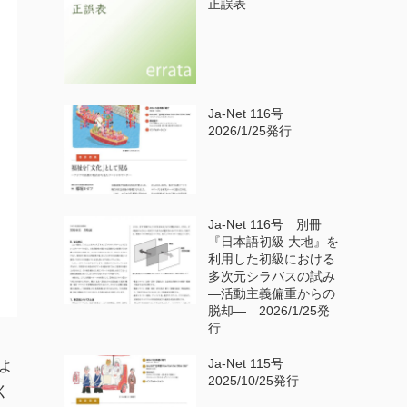
正誤表
Ja-Net 116号
2026/1/25発行
Ja-Net 116号 別冊
『日本語初級 大地』を
利用した初級における
多次元シラバスの試み
—活動主義偏重からの
脱却— 2026/1/25発
行
Ja-Net 115号
よ
2025/10/25発行
く