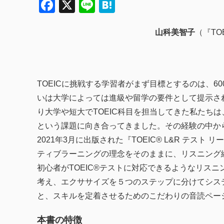
Facebook
X
Line
Hatena
山科美智子
（『TO
TOEICに挑戦する学習者がまず目標とするのは、6
いは大学によっては進級や留学の要件として提示さ
り大学や短大でTOEIC科目を担当してきた私たちは
という課題に向き合ってきました。その経験の中か
2021年3月に出版された『TOEIC® L&R テス
ティブラーニングの理念をそのままに、リスニング
初心者がTOEIC®テストに対応できるようなリス
考え、エクササイズを５つのステップに分けてシス
と、スキルを定着させるためのこだわりの音読ペー
本書の特徴