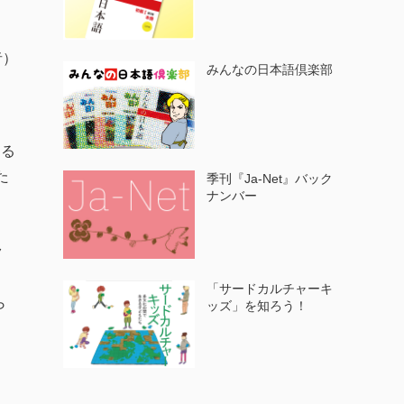
者）
みんなの日本語倶楽部
ある
た
季刊『Ja-Net』バック
ナンバー
、
、
ク
「サードカルチャーキ
ら
ッズ」を知ろう！