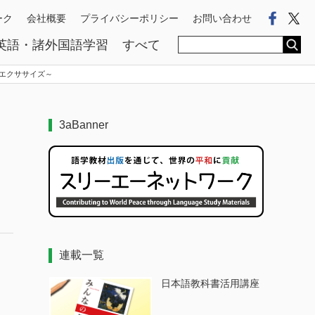
Faceb
Tw
ーク
会社概要
プライバシーポリシー
お問い合わせ
英語・諸外国語学習
すべて
のエクササイズ～
3aBanner
き
連載一覧
日本語教科書活用講座