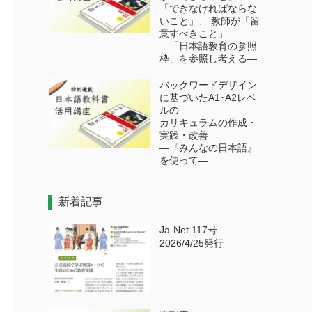
「できなければならな
いこと」、 教師が「留
意すべきこと」
―「日本語教育の参照
枠」を参照し考える―
バックワードデザイン
に基づいたA1･A2レベ
ルの
カリキュラムの作成・
実践・改善
―『みんなの日本語』
を使って―
新着記事
Ja-Net 117号
2026/4/25発行