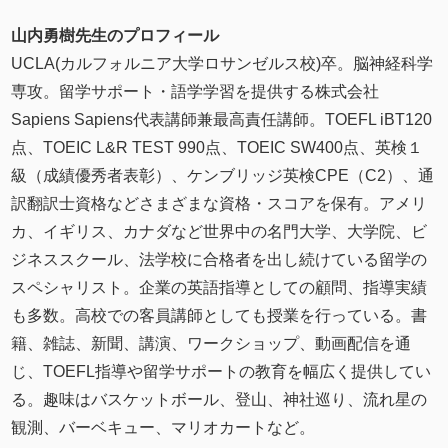
山内勇樹先生のプロフィール
UCLA(カルフォルニア大学ロサンゼルス校)卒。脳神経科学
専攻。留学サポート・語学学習を提供する株式会社
Sapiens Sapiens代表講師兼最高責任講師。TOEFL iBT120
点、TOEIC L&R TEST 990点、TOEIC SW400点、英検１
級（成績優秀者表彰）、ケンブリッジ英検CPE（C2）、通
訳翻訳士資格などさまざまな資格・スコアを保有。アメリ
カ、イギリス、カナダなど世界中の名門大学、大学院、ビ
ジネススクール、法学校に合格者を出し続けている留学の
スペシャリスト。企業の英語指導としての顧問、指導実績
も多数。高校での客員講師としても授業を行っている。書
籍、雑誌、新聞、講演、ワークショップ、動画配信を通
じ、TOEFL指導や留学サポートの教育を幅広く提供してい
る。趣味はバスケットボール、登山、神社巡り、流れ星の
観測、バーベキュー、マリオカートなど。