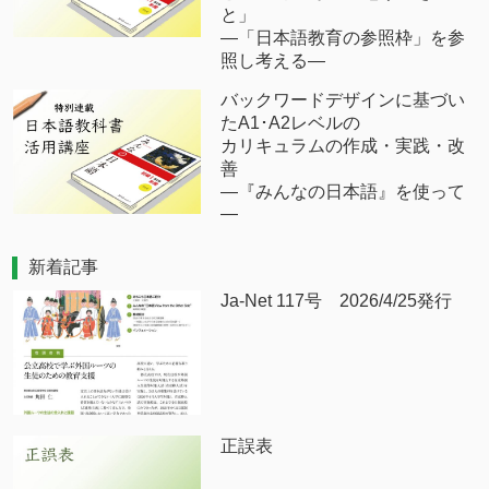
と」
―「日本語教育の参照枠」を参
照し考える―
バックワードデザインに基づい
たA1･A2レベルの
カリキュラムの作成・実践・改
善
―『みんなの日本語』を使って
―
新着記事
Ja-Net 117号 2026/4/25発行
正誤表