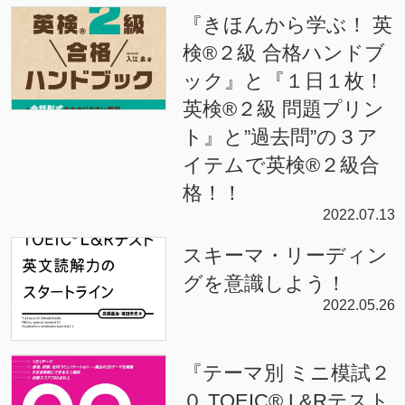
『きほんから学ぶ！ 英
検®２級 合格ハンドブ
ック』と『１日１枚！
英検®２級 問題プリン
ト』と”過去問”の３ア
イテムで英検®２級合
格！！
2022.07.13
スキーマ・リーディン
グを意識しよう！
2022.05.26
『テーマ別 ミニ模試２
０ TOEIC® L&Rテスト