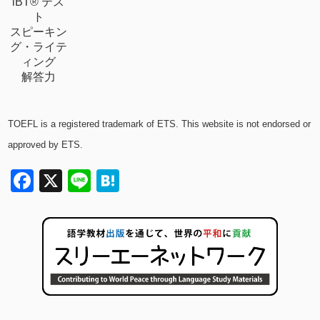
iBT® テス
ト
スピーキン
グ・ライテ
ィング
解答力
TOEFL is a registered trademark of ETS. This website is not endorsed or
approved by ETS.
Facebook
X
Line
Hatena