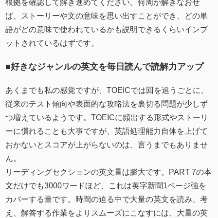
根拠を確認して解き進めてください。何周か解きなおせ
ば、ストーリーや文の意味を思い出すことができ、どの単
語がどの意味で使われているかも説明できるくらいインプ
ットされているはずです。
■好きなジャンルの英文を毎日読んで読解力アップ
あくまでも私の感覚ですが、TOEICでは回を追うごとに、
従来のテスト傾向や表面的な攻略法を裏切る問題が少しず
つ増えているようです。TOEICに頻出する形式やストーリ
ーに慣れることも大事ですが、英語処理能力自体を上げて
おかないとスコアが上がらないのは、言うまでもありませ
ん。
リーディングセクションの英文量は膨大です。PART 7の本
文だけでも3000ワードほど、これは英字新聞1ページ強を
カバーする量です。時間の迫る中で大量の英文を読み、考
え、解答する作業をよりスムーズにこなすには、大量の英