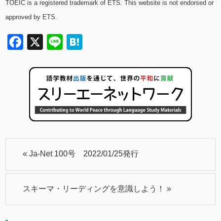
TOEIC is a registered trademark of ETS. This website is not endorsed or
approved by ETS.
Facebook
X
Line
Hatena
«
Ja-Net 100号 2022/01/25発行
スキーマ・リーディングを意識しよう！
»