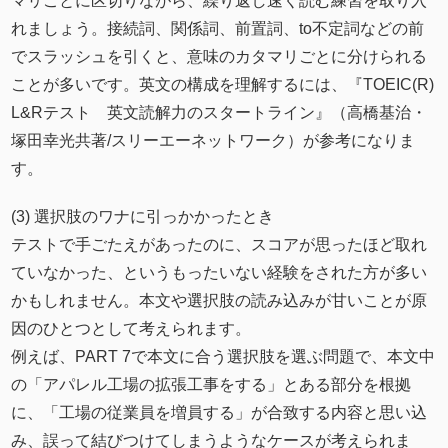
マリごとに区切りながら、繰り返し速く読む練習を取り入
れましょう。接続詞、関係詞、前置詞、to不定詞などの前
でスラッシュを引くと、意味のカタマリごとに分けられる
ことが多いです。英文の構成を理解するには、『TOEIC(R)
L&Rテスト 英文読解力のスタートライン』（高橋基治・
塚田幸光共著/スリーエーネットワーク）が参考になりま
す。
(3) 選択肢のワナに引っかかったとき
テストで手ごたえがあったのに、スコアが思ったほど取れ
ていなかった、というもったいない経験をされた方が多い
かもしれません。本文や選択肢の読み込みが甘いことが原
因のひとつとして考えられます。
例えば、PART 7で本文に合う選択肢を選ぶ問題で、本文中
の「アパレル工場の拡張工事をする」とある部分を根拠
に、「工場の従業員を増員する」が合致する内容と思い込
み、誤って結びつけてしまうようなケースが考えられま