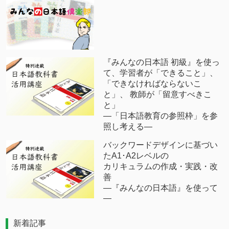
『みんなの日本語 初級』を使っ
て、学習者が「できること」、
「できなければならないこ
と」、 教師が「留意すべきこ
と」
―「日本語教育の参照枠」を参
照し考える―
バックワードデザインに基づい
たA1･A2レベルの
カリキュラムの作成・実践・改
善
―『みんなの日本語』を使って
―
新着記事