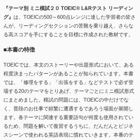
『テーマ別 ミニ模試２０ TOEIC® L&Rテスト リーディン
グ』
は、TOEICの500～600点レンジに達した学習者の皆さ
んが、リーディングセクションの苦難を乗り越え、さらな
る高スコアを手にすることを目標に作成された教材です。
■本書の特徴
TOEICでは、本文のストーリーや出題形式において、ある
程度決まったパターンがあることが知られています。本書
では、「修理をする」「出張をする」などテストで必ず登
場する20のテーマをとりあげ、テーマごとにミニ模試形式
にまとめました。模試の問題には、TOEICの中だけでな
く、普段のお仕事で頻繁に遭遇するであろう場面が展開し
ます。各テーマに関連する重要語句が何度も使用されてい
るため、問題を解いて復習するうちに、だんだんとビジネ
スシーンで使われる英語表現に慣れていきます。本番のテ