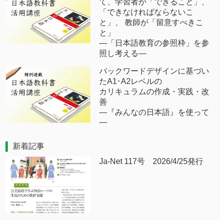
て、学習者が「できること」、
「できなければならないこ
と」、 教師が「留意すべきこ
と」
―「日本語教育の参照枠」を参
照し考える―
バックワードデザインに基づい
たA1･A2レベルの
カリキュラムの作成・実践・改
善
―『みんなの日本語』を使って
―
新着記事
Ja-Net 117号 2026/4/25発行