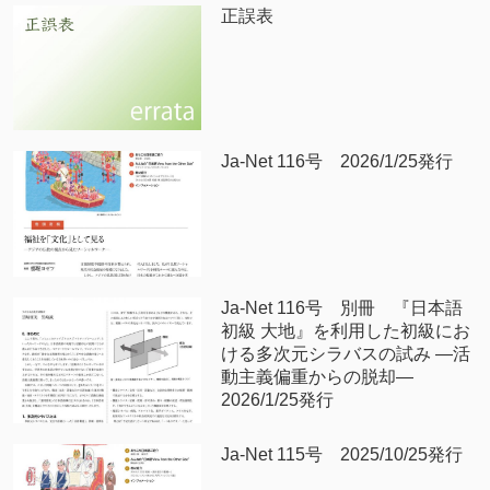
正誤表
Ja-Net 116号 2026/1/25発行
Ja-Net 116号 別冊 『日本語
初級 大地』を利用した初級にお
ける多次元シラバスの試み —活
動主義偏重からの脱却—
2026/1/25発行
Ja-Net 115号 2025/10/25発行