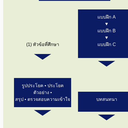
แบบฝึก A
▼
แบบฝึก B
▼
(1) หัวข้อที่ศึกษา
แบบฝึก C
รูปประโยค • ประโยค
ตัวอย่าง •
สรุป • ตรวจสอบความเข้าใจ
บทสนทนา