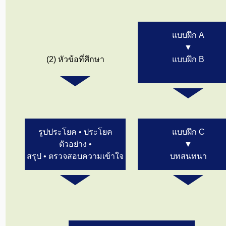
แบบฝึก A
▼
(2) หัวข้อที่ศึกษา
แบบฝึก B
รูปประโยค • ประโยค
แบบฝึก C
ตัวอย่าง •
▼
สรุป • ตรวจสอบความเข้าใจ
บทสนทนา