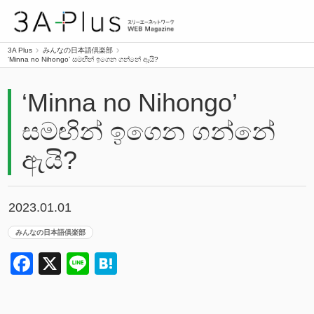
3A Plus
3A Plus
みんなの日本語倶楽部
‘Minna no Nihongo’ සමඟින් ඉගෙන ගන්නේ ඇයි?
‘Minna no Nihongo’
සමඟින් ඉගෙන ගන්නේ
ඇයි?
2023.01.01
みんなの日本語倶楽部
Facebook
X
Line
Hatena