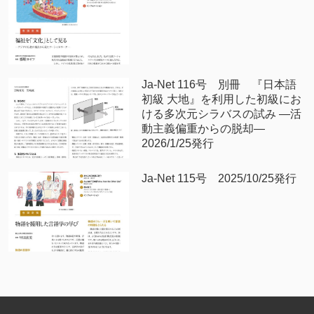
Ja-Net 116号 別冊 『日本語
初級 大地』を利用した初級にお
ける多次元シラバスの試み —活
動主義偏重からの脱却—
2026/1/25発行
Ja-Net 115号 2025/10/25発行