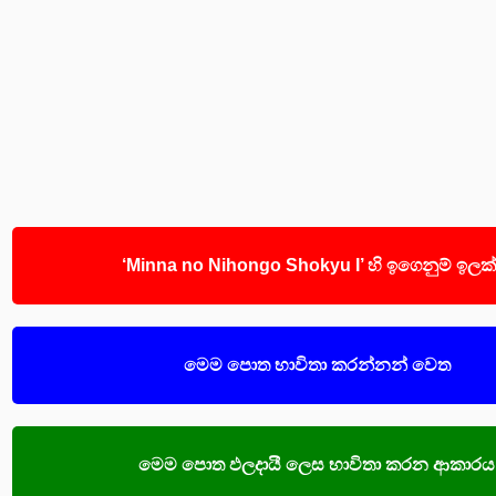
‘Minna no Nihongo Shokyu I’ හි ඉගෙනුම් ඉලක
මෙම පොත භාවිතා කරන්නන් වෙත
මෙම පොත ඵලදායී ලෙස භාවිතා කරන ආකාරය