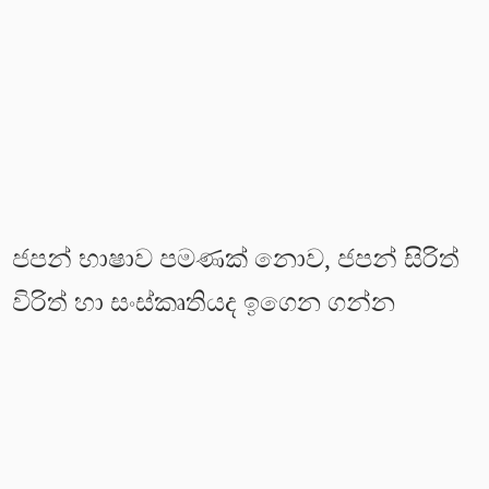
ජපන් භාෂාව පමණක් නොව, ජපන් සිරිත්
විරිත් හා සංස්කෘතියද ඉගෙන ගන්න