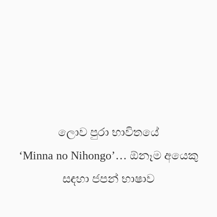
ලොව පුරා භාවිතයේ
‘Minna no Nihongo’… ඕනෑම අයෙකු
සඳහා ජපන් භාෂාව