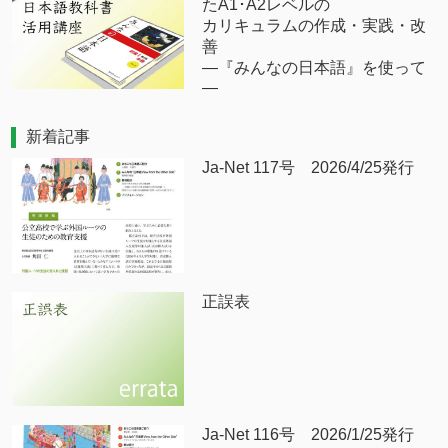
たA1･A2レベルの
カリキュラムの作成・実践・改
善
―『みんなの日本語』を使って
―
新着記事
Ja-Net 117号 2026/4/25発行
正誤表
Ja-Net 116号 2026/1/25発行