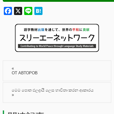
Facebook
X
Line
Hatena
«
ОТ АВТОРОВ
මෙම පොත ඵලදායී ලෙස භාවිතා කරන ආකාරය
»