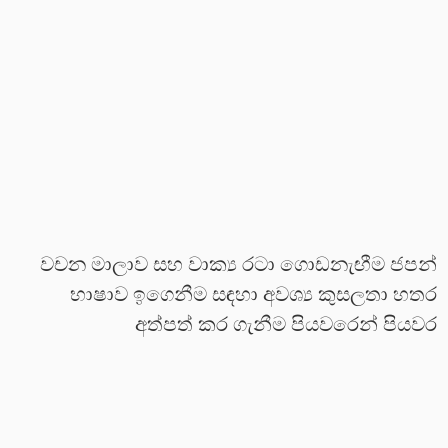
වචන මාලාව සහ වාක්‍ය රටා ගොඩනැඟීම ජපන්
භාෂාව ඉගෙනීම සඳහා අවශ්‍ය කුසලතා හතර
අත්පත් කර ගැනීම පියවරෙන් පියවර