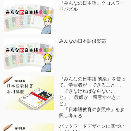
『みんなの日本語』クロスワー
ドパズル
みんなの日本語倶楽部
『みんなの日本語 初級』を使っ
て、学習者が「できること」、
「できなければならないこ
と」、 教師が「留意すべきこ
と」
―「日本語教育の参照枠」を参
照し考える―
バックワードデザインに基づい