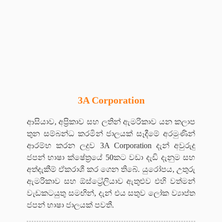
3A Corporation
ආසියාව, අප්‍රිකාව සහ ලතින් ඇමරිකාව යන කලාප
තුන සම්බන්ධ කරමින් ජාලයක් සෑදීමේ අරමුණින්
ආරම්භ කරන ලදුව 3A Corporation දැන් අවුරුදු
ජපන් භාෂා ක්ෂේත්‍රයේ 50කට වඩා දැඩි දැනුම සහ
අත්දැකීම් ඒකරාශී කර ගෙන තිබේ. යුරෝපය, උතුරු
ඇමරිකාව සහ ඕස්ට්‍රේලියාව ඇතුළුව එහි වත්මන්
වැඩකටයුතු සමඟින්, දැන් එය සතුව ලෝක ව්‍යාප්ත
ජපන් භාෂා ජාලයක් පවතී.