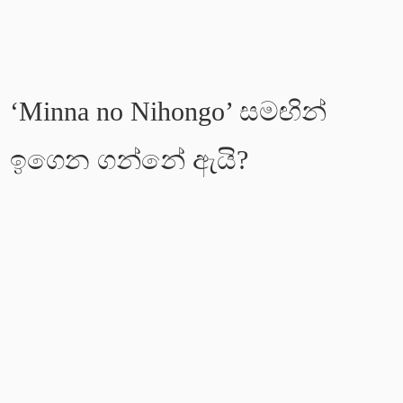
‘Minna no Nihongo’ සමඟින්
ඉගෙන ගන්නේ ඇයි?