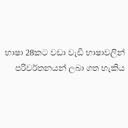
භාෂා 28කට වඩා වැඩි භාෂාවලින්
පරිවර්තනයන් ලබා ගත හැකිය