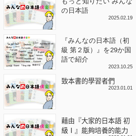
もっと知りたい みんな
の日本語
2025.02.19
『みんなの日本語（初
級 第２版）』を29か国
語で紹介
2023.10.25
致本書的學習者們
2023.01.01
藉由『大家的日本語 初
級Ⅰ』能夠培養的能力