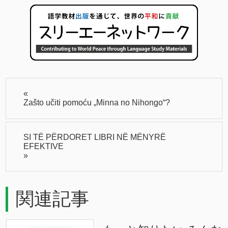
«
Zašto učiti pomoću „Minna no Nihongo“?
SI TË PËRDORET LIBRI NË MËNYRË
EFEKTIVE
»
関連記事