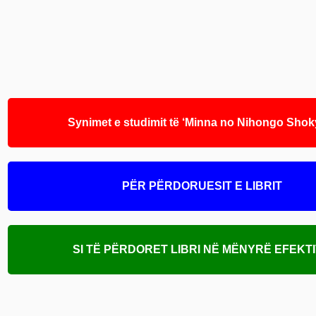
Synimet e studimit të ‘Minna no Nihongo Shoky
PËR PËRDORUESIT E LIBRIT
SI TË PËRDORET LIBRI NË MËNYRË EFEKT