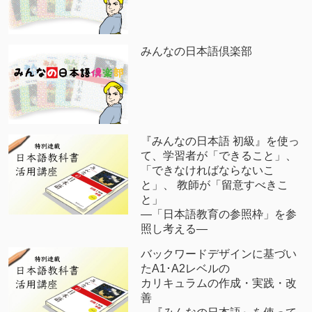
みんなの日本語倶楽部
『みんなの日本語 初級』を使っ
て、学習者が「できること」、
「できなければならないこ
と」、 教師が「留意すべきこ
と」
―「日本語教育の参照枠」を参
照し考える―
バックワードデザインに基づい
たA1･A2レベルの
カリキュラムの作成・実践・改
善