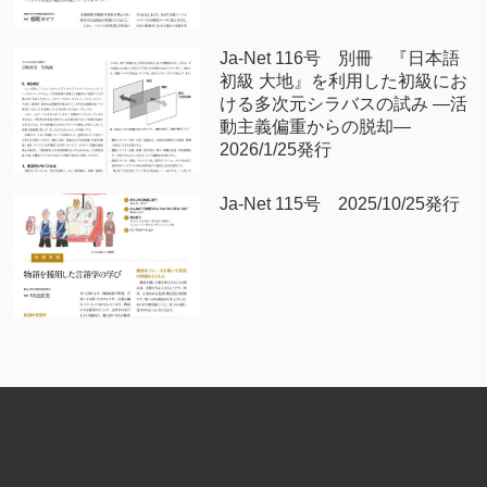
Ja-Net 116号 別冊 『日本語
初級 大地』を利用した初級にお
ける多次元シラバスの試み —活
動主義偏重からの脱却—
2026/1/25発行
Ja-Net 115号 2025/10/25発行