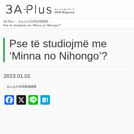
3A Plus
3A Plus
みんなの日本語倶楽部
Pse të studiojmë me ‘Minna no Nihongo’?
Pse të studiojmë me
‘Minna no Nihongo’?
2023.01.01
みんなの日本語倶楽部
Facebook
X
Line
Hatena